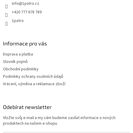
info
@
1patro.cz
í
+420 777 678 789
1patro
Informace pro vás
Doprava a platba
Slovník pojmů
Obchodní podmínky
Podmínky ochrany osobních údajů
Vrácení, výměna a reklamace zboží
Odebírat newsletter
Vložte svůj e-mail a my vám budeme zasílat informace o nových
produktech na našem e-shopu.