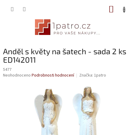
Přejít
NÁKUP
na
obsah
KOŠÍK
Anděl s květy na šatech - sada 2 ks
ED142011
5477
Průměrné
Neohodnoceno
Podrobnosti hodnocení
Značka:
1patro
hodnocení
produktu
je
0,0
z
5
hvězdiček.