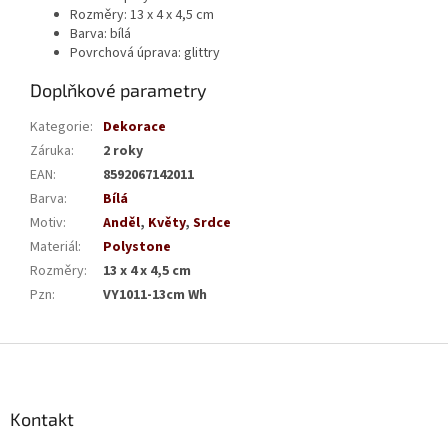
Rozměry: 13 x 4 x 4,5 cm
Barva: bílá
Povrchová úprava: glittry
Doplňkové parametry
Kategorie
:
Dekorace
Záruka
:
2 roky
EAN
:
8592067142011
Barva
:
Bílá
Motiv
:
Anděl
,
Květy
,
Srdce
Materiál
:
Polystone
Rozměry
:
13 x 4 x 4,5 cm
Pzn
:
VY1011-13cm Wh
Z
á
p
a
Kontakt
t