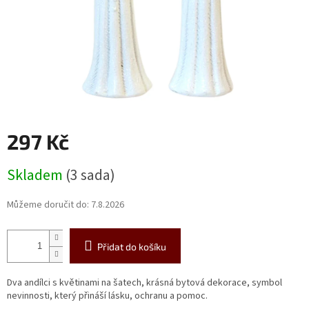
297 Kč
Měrná
Skladem
(3 sada)
cena:
Můžeme doručit do:
7.8.2026
Přidat do košíku
Dva andílci s květinami na šatech, krásná bytová dekorace, symbol
nevinnosti, který přináší lásku, ochranu a pomoc.