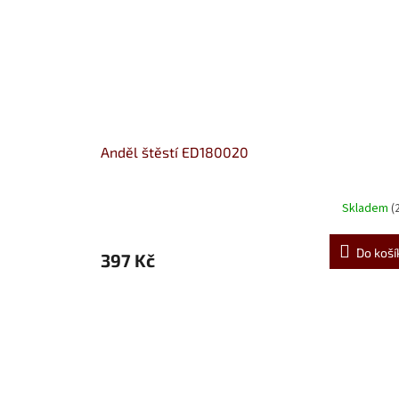
Anděl štěstí ED180020
Skladem
(
Do koší
397 Kč