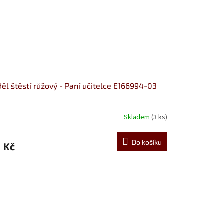
ěl štěstí růžový - Paní učitelce E166994-03
Skladem
(3 ks)
Do košíku
1 Kč