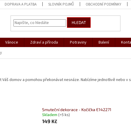
DOPRAVA A PLATBA
SLOVNÍK POJMŮ
OBCHODNÍ PODMÍNKY
HLEDAT
Vánoce
Zdraví a příroda
Potraviny
Balení
Konta
sy
t Váš domov a pomohou překonávat nesnáze. Nabízíme jednotlivě nebo v 
8
Smuteční dekorace - Kočička E142271
Skladem
(>5 ks)
149 Kč