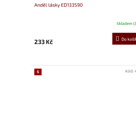
Anděl lásky ED133590
Skladem
(
Do koší
233 Kč
Kód:
S