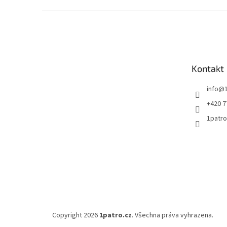
Z
á
p
a
t
Kontakt
í
info
@
+420 7
1patro
Copyright 2026
1patro.cz
. Všechna práva vyhrazena.