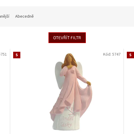
nější
Abecedně
OTEVŘÍT FILTR
5751
Kód:
5747
S
S