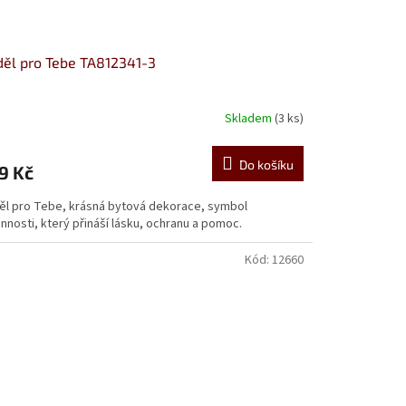
ěl pro Tebe TA812341-3
Skladem
(3 ks)
Do košíku
9 Kč
ěl pro Tebe, krásná bytová dekorace, symbol
nnosti, který přináší lásku, ochranu a pomoc.
Kód:
12660