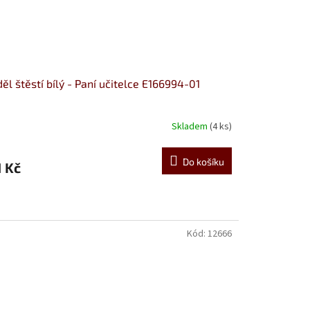
ěl štěstí bílý - Paní učitelce E166994-01
Skladem
(4 ks)
Do košíku
1 Kč
Kód:
12666