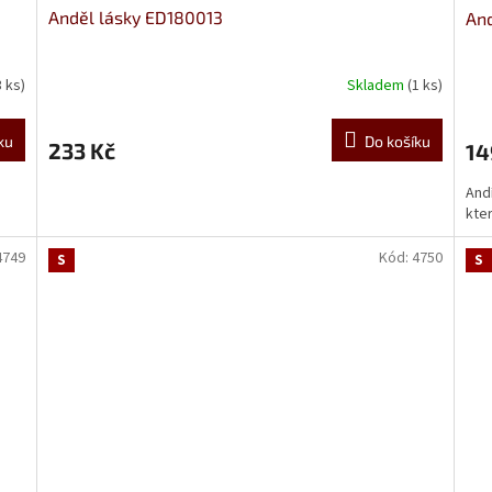
Anděl lásky ED180013
And
3 ks)
Skladem
(1 ks)
ku
Do košíku
233 Kč
14
And
kter
4749
Kód:
4750
S
S