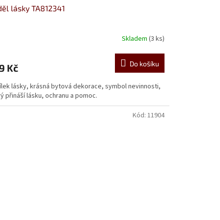
ěl lásky TA812341
Skladem
(3 ks)
Do košíku
9 Kč
ílek lásky, krásná bytová dekorace, symbol nevinnosti,
ý přináší lásku, ochranu a pomoc.
Kód:
11904