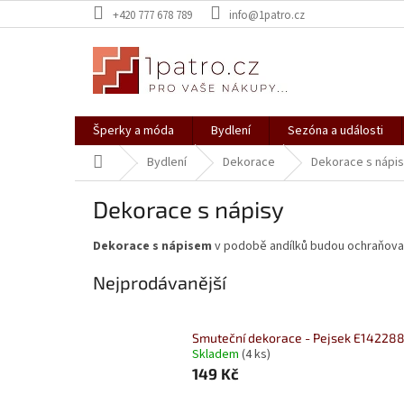
Přejít
+420 777 678 789
info@1patro.cz
na
obsah
Šperky a móda
Bydlení
Sezóna a události
Domů
Bydlení
Dekorace
Dekorace s nápi
Dekorace s nápisy
Dekorace s nápisem
v podobě andílků budou ochraňova
Nejprodávanější
Smuteční dekorace - Pejsek E14228
Skladem
(4 ks)
149 Kč