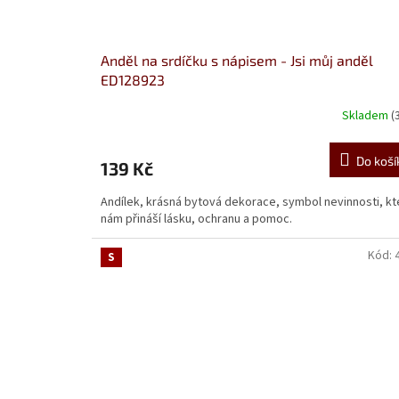
Anděl na srdíčku s nápisem - Jsi můj anděl
ED128923
Skladem
(
Do koší
139 Kč
Andílek, krásná bytová dekorace, symbol nevinnosti, kt
nám přináší lásku, ochranu a pomoc.
Kód:
S