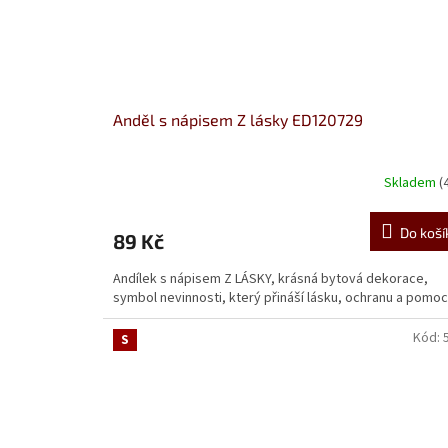
Anděl s nápisem Z lásky ED120729
Skladem
(
Do koší
89 Kč
Andílek s nápisem Z LÁSKY, krásná bytová dekorace,
symbol nevinnosti, který přináší lásku, ochranu a pomoc
Kód:
S