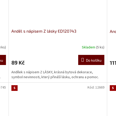
Anděl s nápisem Z lásky ED120743
And
4 ks)
Skladem
(5 ks)
ku
Do košíku
89 Kč
11
Andílek s nápisem Z LÁSKY, krásná bytová dekorace,
.
symbol nevinnosti, který přináší lásku, ochranu a pomoc.
5745
Kód:
12669
S
S