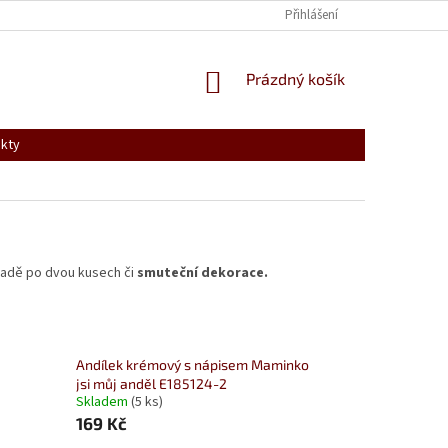
PODMÍNKY OCHRANY OSOBNÍCH ÚDAJŮ
VRÁCENÍ, VÝMĚNA A REKLAMACE
Přihlášení
NÁKUPNÍ
Prázdný košík
KOŠÍK
kty
sadě po dvou kusech či
smuteční dekorace.
Andílek krémový s nápisem Maminko
jsi můj anděl E185124-2
Skladem
(5 ks)
169 Kč