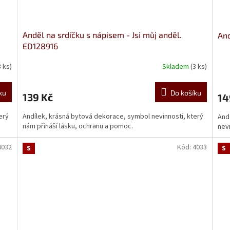
Anděl na srdíčku s nápisem - Jsi můj anděl.
And
ED128916
3 ks)
Skladem
(3 ks)
ku
Do košíku
139 Kč
14
erý
Andílek, krásná bytová dekorace, symbol nevinnosti, který
And
nám přináší lásku, ochranu a pomoc.
nevi
4032
Kód:
4033
S
S