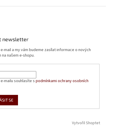
t newsletter
j e-mail a my vám budeme zasílat informace o nových
 na našem e-shopu.
 e-mailu souhlasíte s
podmínkami ochrany osobních
ÁSIT SE
Vytvořil Shoptet