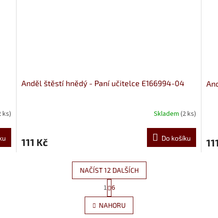
Anděl štěstí hnědý - Paní učitelce E166994-04
And
2 ks)
Skladem
(2 ks)
ku
Do košíku
111 Kč
11
NAČÍST 12 DALŠÍCH
S
1
6
O
t
r
v
NAHORU
á
l
n