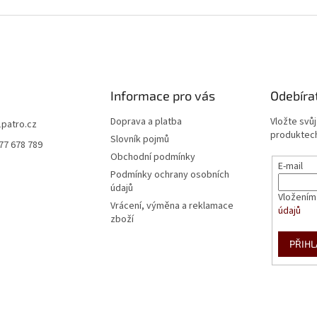
á
k
d
o
a
v
c
á
í
n
p
í
r
Informace pro vás
Odebíra
v
k
Doprava a platba
Vložte svů
y
1patro.cz
produktech
v
Slovník pojmů
77 678 789
ý
Obchodní podmínky
p
E-mail
Podmínky ochrany osobních
i
údajů
s
Vložením
u
Vrácení, výměna a reklamace
údajů
zboží
PŘIHL