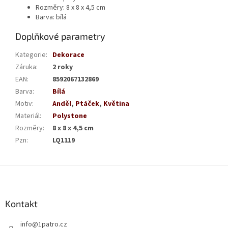
Rozměry: 8 x 8 x 4,5 cm
Barva: bílá
Doplňkové parametry
Kategorie
:
Dekorace
Záruka
:
2 roky
EAN
:
8592067132869
Barva
:
Bílá
Motiv
:
Anděl
,
Ptáček
,
Květina
Materiál
:
Polystone
Rozměry
:
8 x 8 x 4,5 cm
Pzn
:
LQ1119
Z
á
p
a
Kontakt
t
info
@
1patro.cz
í