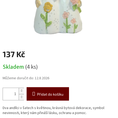
137 Kč
Měrná
Skladem
(4 ks)
cena:
Můžeme doručit do:
12.8.2026
Přidat do košíku
Dva andílci v šatech s květinou, krásná bytová dekorace, symbol
nevinnosti, který nám přináší lásku, ochranu a pomoc.