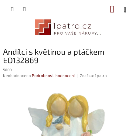
Přejít
NÁKUP
na
obsah
KOŠÍK
Andílci s květinou a ptáčkem
ED132869
5809
Průměrné
Neohodnoceno
Podrobnosti hodnocení
Značka:
1patro
hodnocení
produktu
je
0,0
z
5
hvězdiček.