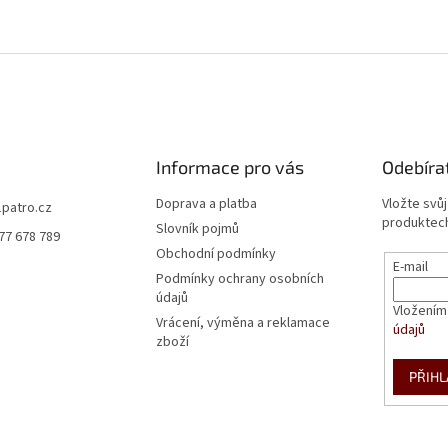
Informace pro vás
Odebíra
Doprava a platba
Vložte svů
1patro.cz
produktech
Slovník pojmů
77 678 789
Obchodní podmínky
E-mail
Podmínky ochrany osobních
údajů
Vložením
Vrácení, výměna a reklamace
údajů
zboží
PŘIHL