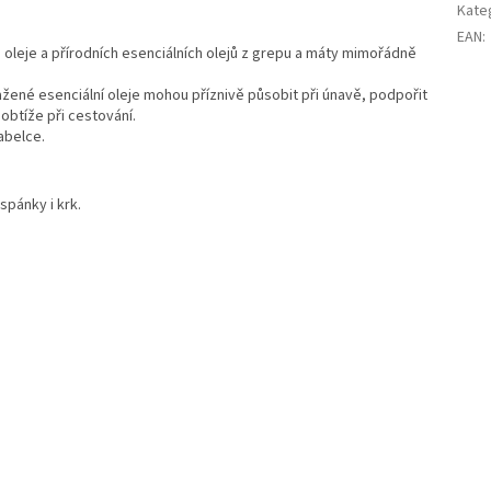
Kate
EAN
:
oleje a přírodních esenciálních olejů z grepu a máty mimořádně
ené esenciální oleje mohou příznivě působit při únavě, podpořit
obtíže při cestování.
abelce.
spánky i krk.