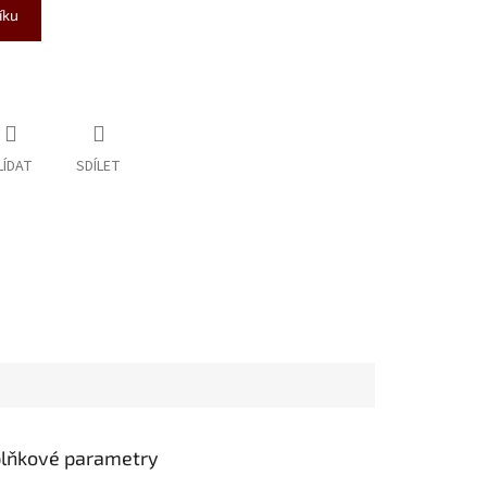
íku
LÍDAT
SDÍLET
lňkové parametry