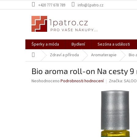
Přejít
+420 777 678 789
info@1patro.cz
na
obsah
Šperky a móda
Bydlení
Sezóna a události
Domů
Zdraví a příroda
Aromaterapie
Bio 
Bio aroma roll-on Na cesty 9
Průměrné
Neohodnoceno
Podrobnosti hodnocení
Značka:
SALOO
hodnocení
produktu
je
0,0
z
5
hvězdiček.