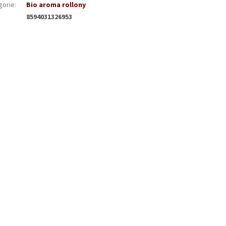
gorie
:
Bio aroma rollony
8594031326953