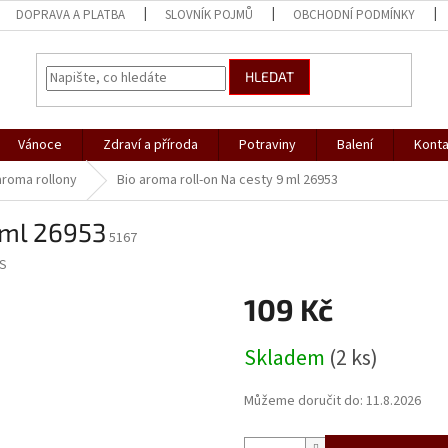
DOPRAVA A PLATBA
SLOVNÍK POJMŮ
OBCHODNÍ PODMÍNKY
HLEDAT
Vánoce
Zdraví a příroda
Potraviny
Balení
Konta
aroma rollony
Bio aroma roll-on Na cesty 9 ml 26953
 ml 26953
5167
S
109 Kč
Měrná
Skladem
(2 ks)
cena:
Můžeme doručit do:
11.8.2026