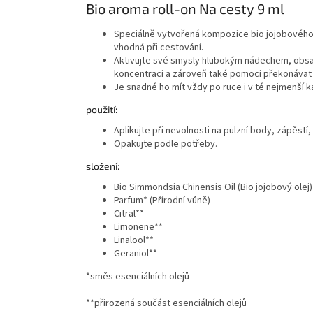
Bio aroma roll-on Na cesty 9 ml
Speciálně vytvořená kompozice bio jojobového 
vhodná při cestování.
Aktivujte své smysly hlubokým nádechem, obsaž
koncentraci a zároveň také pomoci překonávat 
Je snadné ho mít vždy po ruce i v té nejmenší k
použití:
Aplikujte při nevolnosti na pulzní body, zápěstí, 
Opakujte podle potřeby.
složení:
Bio Simmondsia Chinensis Oil (Bio jojobový olej)
Parfum* (Přírodní vůně)
Citral**
Limonene**
Linalool**
Geraniol**
*směs esenciálních olejů
**přirozená součást esenciálních olejů