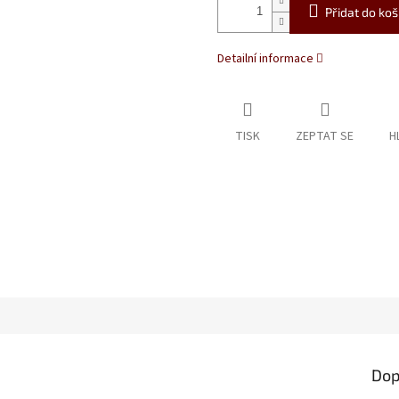
Přidat do koš
Detailní informace
TISK
ZEPTAT SE
H
Dop