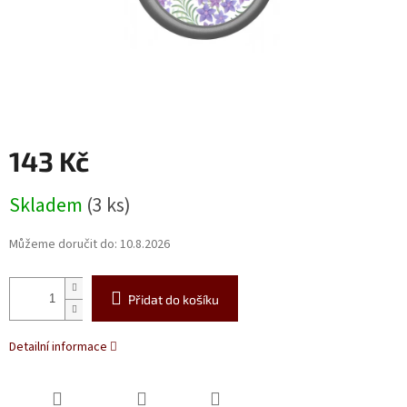
143 Kč
Měrná
Skladem
(3 ks)
cena:
Můžeme doručit do:
10.8.2026
Přidat do košíku
Detailní informace