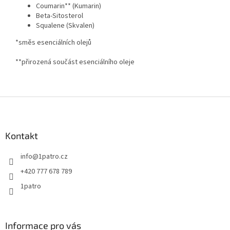
Coumarin** (Kumarin)
Beta-Sitosterol
Squalene (Skvalen)
*směs esenciálních olejů
**přirozená součást esenciálního oleje
Z
á
p
a
Kontakt
t
info
@
1patro.cz
í
+420 777 678 789
1patro
Informace pro vás