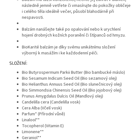
následně jemně vetřete či vmasírujte do pokožky obličeje
i celého těla ideálně večer, působí blahodárně při
nespavosti.
Balzám nanášejte také po opalování nebo k urychlení
hojení drobných kožních poranění či štípanců od hmyzu.
BioKarité balzám je díky svému unikátnímu složení
výborný k masážím i ke každodenní péči.
SLOŽENÍ:
Bio Butyrospermum Parkii Butter (Bio bambucké máslo)
Bio Sesamum Indicum Seed Oil (Bio sezamový olej)
Bio Helianthus Annuus Seed Oil (Bio slunečnicový olej)
Bio Simmondsia Chinensis Seed Oil (Bio jojobový olej)
Prunus Amygdalus Dulcis Oil (Mandlový olej)
Candelilla cera (Candelilla vosk)
Cera Alba (Včelí vosk)
Parfum* (Přírodní vůně)
Linalool**
Tocopherol (Vitamin E)
Limonene**
Geraniol**