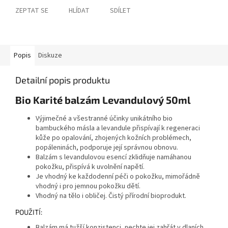
ZEPTAT SE
HLÍDAT
SDÍLET
Popis
Diskuze
Detailní popis produktu
Bio Karité balzám Levandulový
50ml
Výjimečné a všestranné účinky unikátního bio
bambuckého másla a levandule přispívají k regeneraci
kůže po opalování, zhojených kožních problémech,
popáleninách, podporuje její správnou obnovu.
Balzám s levandulovou esencí zklidňuje namáhanou
pokožku, přispívá k uvolnění napětí.
Je vhodný ke každodenní péči o pokožku, mimořádně
vhodný i pro jemnou pokožku dětí.
Vhodný na tělo i obličej. Čistý přírodní bioprodukt.
POUŽITÍ:
Balzám má tužší konzistenci, nechte jej zahřát v dlaních,