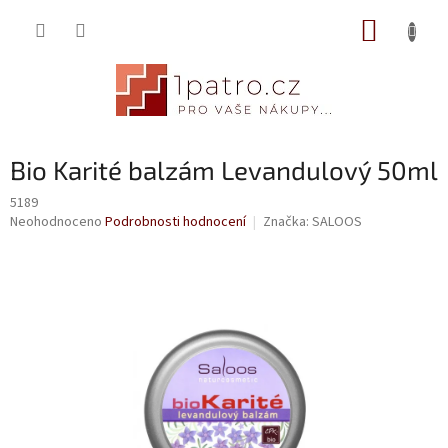
Přejít
NÁKUP
na
obsah
KOŠÍK
Bio Karité balzám Levandulový 50ml
5189
Průměrné
Neohodnoceno
Podrobnosti hodnocení
Značka:
SALOOS
hodnocení
produktu
je
0,0
z
5
hvězdiček.