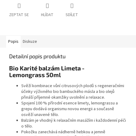
ZEPTAT SE
HLÍDAT
SDÍLET
Popis
Diskuze
Detailní popis produktu
Bio Karité balzám Limeta -
Lemongrass
50ml
Svěží kombinace vůní citrusových plodů s regeneračními
účinky výživného bio bambuckého másla a bio olejů
přináší příjemné okamžiky uvolnění a relaxace.
Spojení 100 % přírodní esence limety, lemongrassu a
grepu dodává organismu novou energii a současně
osvěží unavené tělo.
Balzám je vhodný k relaxačním masážím i každodenní péči
o tělo.
Pokožku zanechává nádherně hebkou a jemně