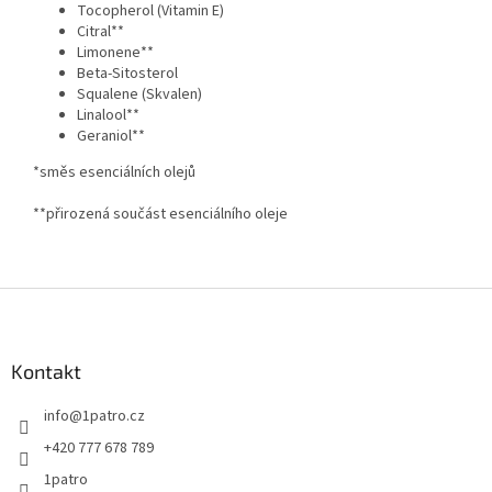
Tocopherol (Vitamin E)
Citral**
Limonene**
Beta-Sitosterol
Squalene (Skvalen)
Linalool**
Geraniol**
*směs esenciálních olejů
**přirozená součást esenciálního oleje
Z
á
p
a
Kontakt
t
info
@
1patro.cz
í
+420 777 678 789
1patro