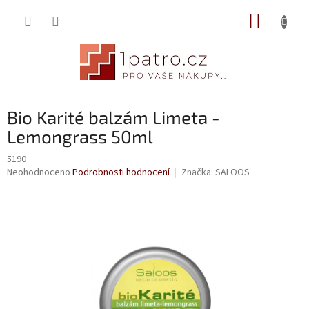
Přejít
NÁKUP
na
obsah
KOŠÍK
Bio Karité balzám Limeta -
Lemongrass 50ml
5190
Průměrné
Neohodnoceno
Podrobnosti hodnocení
Značka:
SALOOS
hodnocení
produktu
je
0,0
z
5
hvězdiček.