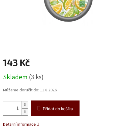
143 Kč
Měrná
Skladem
(3 ks)
cena:
Můžeme doručit do:
11.8.2026
Přidat do košíku
Detailní informace