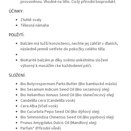
provoněnou. Vhodné na tělo. Čistý přírodní bioprodukt.
ÚČINKY:
Ztuhlé svaly
Tělesná námaha
POUŽITÍ:
Balzám má tužší konzistenci, nechte jej zahřát v dlaních,
následně jemně vetřete do pokožky celého těla.
BioKarité balzám je díky svému unikátnímu složení
výborný k masážím i ke každodenní péči.
SLOŽENÍ:
Bio Butyrospermum Parkii Butter (Bio bambucké máslo)
Bio Sesamum Indicum Seed Oil (Bio sezamový olej)
Bio Helianthus Annuus Seed Oil (Bio slunečnicový olej)
Candelilla cera (Candelilla vosk)
Cera Alba (Včelí vosk)
Bio Cucurbita Pepo Seed Oil (Bio dýňový olej)
Bio Simmondsia Chinensis Seed Oil (Bio jojobový olej)
Prunus Amygdalus Dulcis Oil (Mandlový olej)
Parfum* (Přírodní vůně)