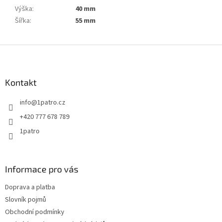
Výška
:
40 mm
Šířka
:
55 mm
Z
á
p
a
Kontakt
t
info
@
1patro.cz
í
+420 777 678 789
1patro
Informace pro vás
Doprava a platba
Slovník pojmů
Obchodní podmínky