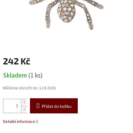
242 Kč
Měrná
Skladem
(1 ks)
cena:
Můžeme doručit do:
12.8.2026
Přidat do košíku
Detailní informace