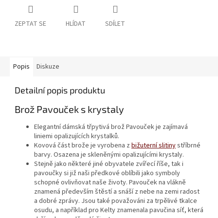
ZEPTAT SE
HLÍDAT
SDÍLET
Popis
Diskuze
Detailní popis produktu
Brož Pavouček s krystaly
Elegantní dámská třpytivá brož Pavouček je zajímavá
liniemi opalizujících krystalků.
Kovová část brože je vyrobena z
bižuterní slitiny
stříbrné
barvy. Osazena je skleněnými opalizujícími krystaly.
Stejně jako některé jiné obyvatele zvířecí říše, tak i
pavoučky si již naši předkové oblíbili jako symboly
schopné ovlivňovat naše životy. Pavouček na vlákně
znamená především štěstí a snáší z nebe na zemi radost
a dobré zprávy. Jsou také považováni za trpělivé tkalce
osudu, a například pro Kelty znamenala pavučina síť, která