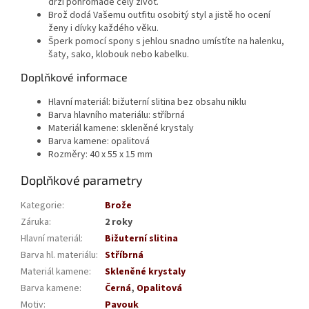
drží pohromadě celý život.
Brož dodá Vašemu outfitu osobitý styl a jistě ho ocení
ženy i dívky každého věku.
Šperk pomocí spony s jehlou snadno umístíte na halenku,
šaty, sako, klobouk nebo kabelku.
Doplňkové informace
Hlavní materiál: bižuterní slitina bez obsahu niklu
Barva hlavního materiálu: stříbrná
Materiál kamene: skleněné krystaly
Barva kamene: opalitová
Rozměry: 40 x 55 x 15 mm
Doplňkové parametry
Kategorie
:
Brože
Záruka
:
2 roky
Hlavní materiál
:
Bižuterní slitina
Barva hl. materiálu
:
Stříbrná
Materiál kamene
:
Skleněné krystaly
Barva kamene
:
Černá
,
Opalitová
Motiv
:
Pavouk