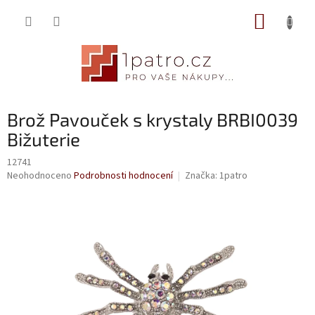
Přejít
NÁKUP
na
obsah
KOŠÍK
Brož Pavouček s krystaly BRBI0039
Bižuterie
12741
Průměrné
Neohodnoceno
Podrobnosti hodnocení
Značka:
1patro
hodnocení
produktu
je
0,0
z
5
hvězdiček.