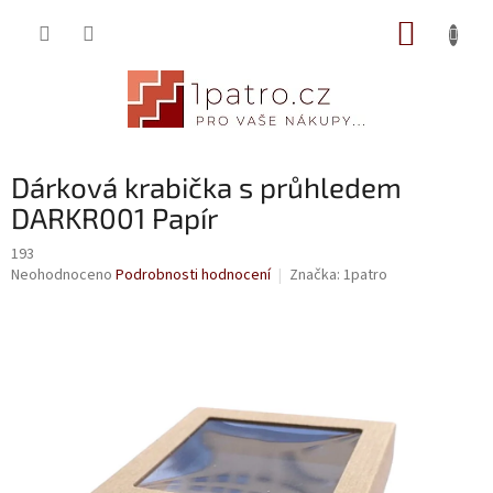
Přejít
NÁKUP
na
obsah
KOŠÍK
Dárková krabička s průhledem
DARKR001 Papír
193
Průměrné
Neohodnoceno
Podrobnosti hodnocení
Značka:
1patro
hodnocení
produktu
je
0,0
z
5
hvězdiček.