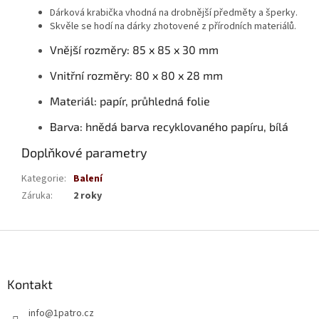
Dárková krabička vhodná na drobnější předměty a šperky.
Skvěle se hodí na dárky zhotovené z přírodních materiálů.
Vnější rozměry: 85 x 85 x 30 mm
Vnitřní rozměry: 80 x 80 x 28 mm
Materiál: papír, průhledná folie
Barva: hnědá barva recyklovaného papíru, bílá
Doplňkové parametry
Kategorie
:
Balení
Záruka
:
2 roky
Z
á
p
a
Kontakt
t
info
@
1patro.cz
í