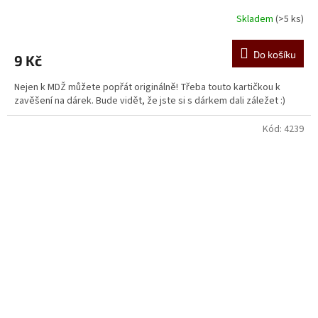
Skladem
(>5 ks)
Do košíku
9 Kč
Nejen k MDŽ můžete popřát originálně! Třeba touto kartičkou k
zavěšení na dárek. Bude vidět, že jste si s dárkem dali záležet :)
Kód:
4239