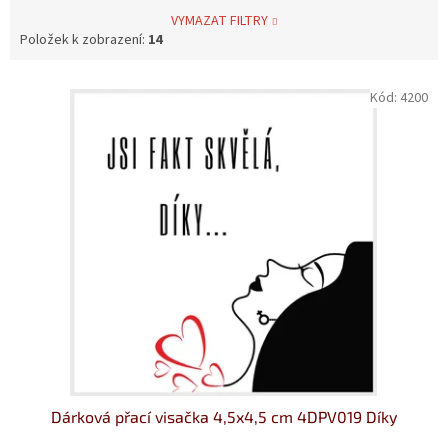
VYMAZAT FILTRY
Položek k zobrazení:
14
V
Kód:
4200
ý
p
i
s
p
r
o
d
u
k
t
ů
Dárková přací visačka 4,5x4,5 cm 4DPV019 Díky