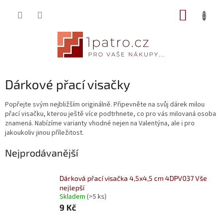
Přejít
NÁKUP
na
obsah
KOŠÍK
Dárkové přací visačky
Popřejte svým nejbližším originálně. Připevněte na svůj dárek milou
přací visačku, kterou ještě více podtrhnete, co pro vás milovaná osoba
znamená. Nabízíme varianty vhodné nejen na Valentýna, ale i pro
jakoukoliv jinou příležitost.
Nejprodávanější
Dárková přací visačka 4,5x4,5 cm 4DPV037 Vše
nejlepší
Skladem
(>5 ks)
9 Kč