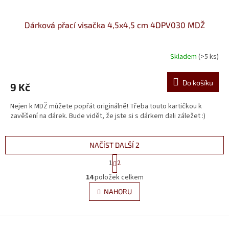
Dárková přací visačka 4,5x4,5 cm 4DPV030 MDŽ
Skladem
(>5 ks)
Do košíku
9 Kč
Nejen k MDŽ můžete popřát originálně! Třeba touto kartičkou k
zavěšení na dárek. Bude vidět, že jste si s dárkem dali záležet :)
NAČÍST DALŠÍ 2
S
1
2
t
O
r
14
položek celkem
v
á
l
NAHORU
n
á
k
d
o
v
Z
a
á