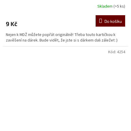
Skladem
(>5 ks)
Do košíku
9 Kč
Nejen k MDŽ můžete popřát originálně! Třeba touto kartičkou k
zavěšení na dárek. Bude vidět, že jste si s dárkem dali záležet :)
Kód:
4254