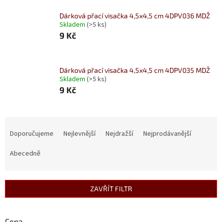
Dárková přací visačka 4,5x4,5 cm 4DPV036 MDŽ
Skladem
(>5 ks)
9 Kč
Dárková přací visačka 4,5x4,5 cm 4DPV035 MDŽ
Skladem
(>5 ks)
9 Kč
Ř
a
Doporučujeme
Nejlevnější
Nejdražší
Nejprodávanější
z
e
Abecedně
n
í
p
ZAVŘÍT FILTR
r
o
d
Cena