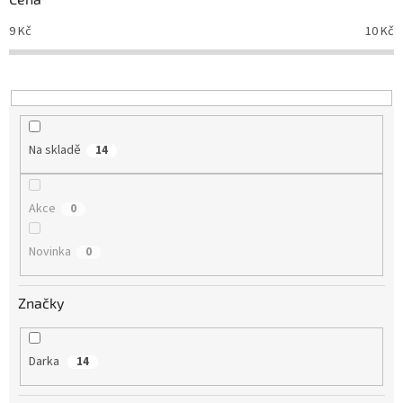
u
9
Kč
10
Kč
k
t
ů
Na skladě
14
Akce
0
Novinka
0
Značky
Darka
14