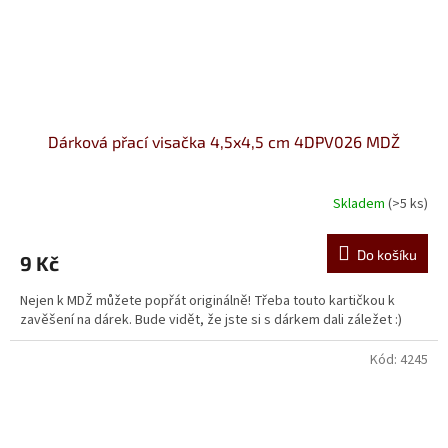
Dárková přací visačka 4,5x4,5 cm 4DPV026 MDŽ
Skladem
(>5 ks)
Do košíku
9 Kč
Nejen k MDŽ můžete popřát originálně! Třeba touto kartičkou k
zavěšení na dárek. Bude vidět, že jste si s dárkem dali záležet :)
Kód:
4245