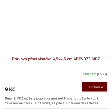
Dárková přací visačka 4,5x4,5 cm 4DPV022 MDŽ
Skladem
(>5 ks)
Do košíku
9 Kč
Nejen k MDŽ můžete popřát originálně! Třeba touto kartičkou k
zavěšení na dárek. Bude vidět, že jste si s dárkem dali záležet :)