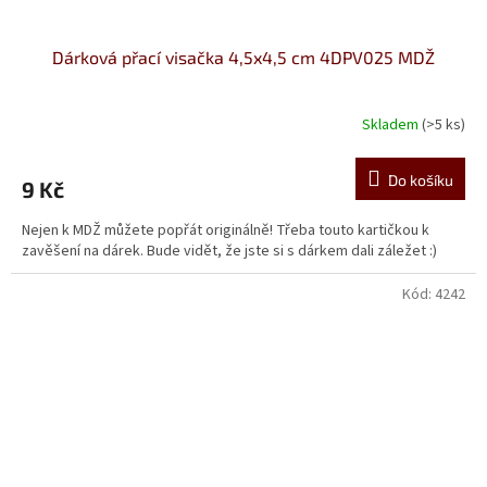
Dárková přací visačka 4,5x4,5 cm 4DPV025 MDŽ
Skladem
(>5 ks)
Do košíku
9 Kč
Nejen k MDŽ můžete popřát originálně! Třeba touto kartičkou k
zavěšení na dárek. Bude vidět, že jste si s dárkem dali záležet :)
Kód:
4242