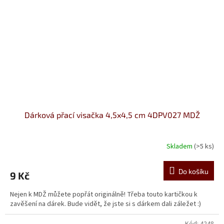
Dárková přací visačka 4,5x4,5 cm 4DPV027 MDŽ
Skladem
(>5 ks)
Do košíku
9 Kč
Nejen k MDŽ můžete popřát originálně! Třeba touto kartičkou k
zavěšení na dárek. Bude vidět, že jste si s dárkem dali záležet :)