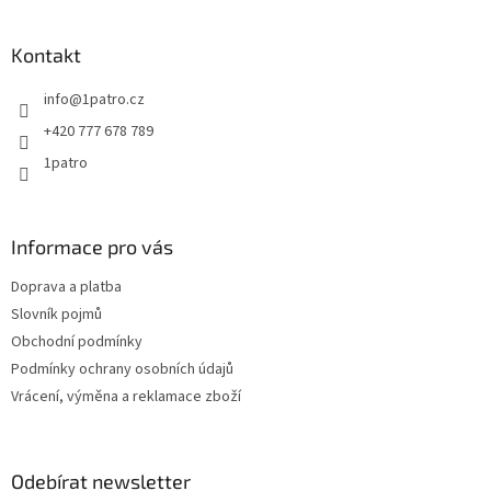
c
á
n
í
p
í
p
a
Kontakt
r
t
v
info
@
1patro.cz
í
k
y
+420 777 678 789
v
1patro
ý
p
i
s
Informace pro vás
u
Doprava a platba
Slovník pojmů
Obchodní podmínky
Podmínky ochrany osobních údajů
Vrácení, výměna a reklamace zboží
Odebírat newsletter