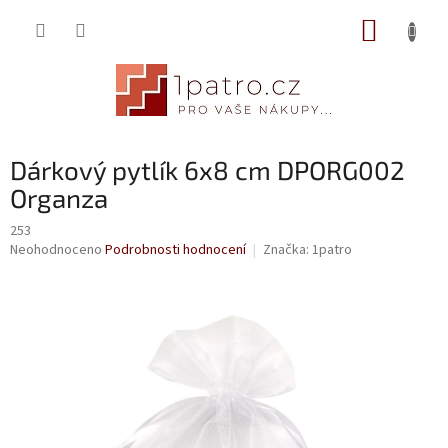
Přejít
NÁKUP
na
obsah
KOŠÍK
Dárkový pytlík 6x8 cm DPORG002
Organza
253
Průměrné
Neohodnoceno
Podrobnosti hodnocení
Značka:
1patro
hodnocení
produktu
je
0,0
z
5
hvězdiček.