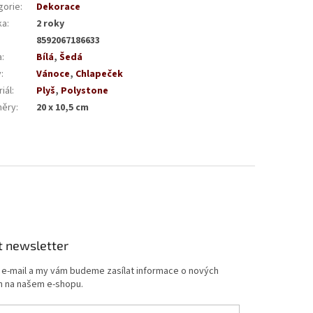
gorie
:
Dekorace
ka
:
2 roky
8592067186633
a
:
Bílá
,
Šedá
v
:
Vánoce
,
Chlapeček
iál
:
Plyš
,
Polystone
ěry
:
20 x 10,5 cm
t newsletter
j e-mail a my vám budeme zasílat informace o nových
 na našem e-shopu.