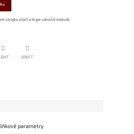
íku
í strojku otáčí a hraje vánoční melodii.
LÍDAT
SDÍLET
lňkové parametry