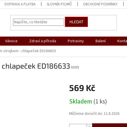
DOPRAVA A PLATBA
SLOVNÍK POJMŮ
OBCHODNÍ PODMÍNKY
HLEDAT
Vánoce
Zdraví a příroda
Potraviny
Balení
Konta
m strojkem - chlapeček ED186633
- chlapeček ED186633
6099
569 Kč
Měrná
Skladem
(1 ks)
cena:
Můžeme doručit do:
11.8.2026