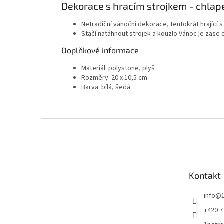
Dekorace s hracím strojkem - chlap
Netradiční vánoční dekorace, tentokrát hrající
Stačí natáhnout strojek a kouzlo Vánoc je zase o
Doplňkové informace
Materiál: polystone, plyš
Rozměry: 20 x 10,5 cm
Barva: bílá, šedá
Z
á
p
a
t
Kontakt
í
info
@
+420 7