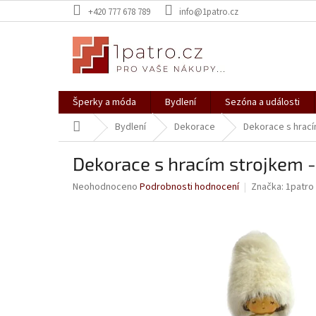
Přejít
+420 777 678 789
info@1patro.cz
na
obsah
Šperky a móda
Bydlení
Sezóna a události
Domů
Bydlení
Dekorace
Dekorace s hrací
Dekorace s hracím strojkem 
Průměrné
Neohodnoceno
Podrobnosti hodnocení
Značka:
1patro
hodnocení
produktu
je
0,0
z
5
hvězdiček.