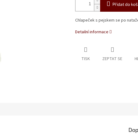
Přidat do koš
Chlapeček s pejskem se po natažen
Detailní informace
TISK
ZEPTAT SE
H
Dop