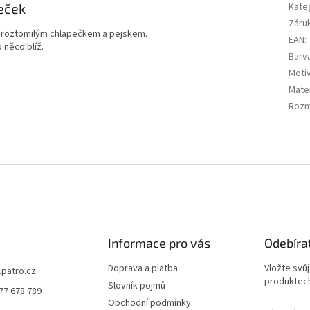
eček
Kate
Záru
 s roztomilým chlapečkem a pejskem.
EAN
:
 něco blíž.
Barv
Moti
Mater
Rozm
Informace pro vás
Odebíra
Doprava a platba
Vložte svů
1patro.cz
produktech
Slovník pojmů
77 678 789
Obchodní podmínky