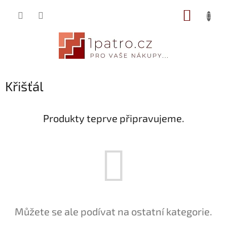
Přejít
NÁKUP
na
obsah
KOŠÍK
Křišťál
Produkty teprve připravujeme.
Můžete se ale podívat na ostatní kategorie.