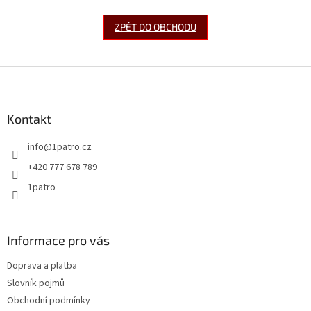
ZPĚT DO OBCHODU
Z
á
p
a
Kontakt
t
info
@
1patro.cz
í
+420 777 678 789
1patro
Informace pro vás
Doprava a platba
Slovník pojmů
Obchodní podmínky