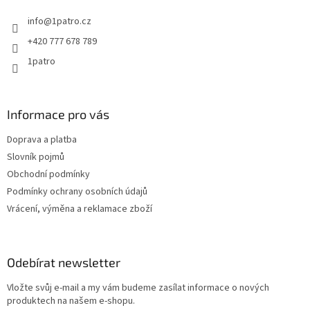
t
info
@
1patro.cz
í
+420 777 678 789
1patro
Informace pro vás
Doprava a platba
Slovník pojmů
Obchodní podmínky
Podmínky ochrany osobních údajů
Vrácení, výměna a reklamace zboží
Odebírat newsletter
Vložte svůj e-mail a my vám budeme zasílat informace o nových
produktech na našem e-shopu.