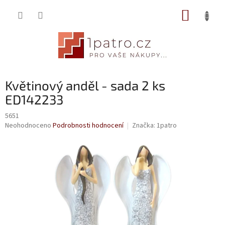
Přejít
NÁKUP
na
obsah
KOŠÍK
Květinový anděl - sada 2 ks
ED142233
5651
Průměrné
Neohodnoceno
Podrobnosti hodnocení
Značka:
1patro
hodnocení
produktu
je
0,0
z
5
hvězdiček.