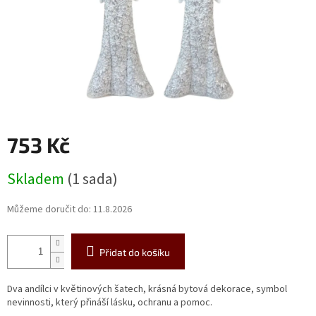
753 Kč
Měrná
Skladem
(1 sada)
cena:
Můžeme doručit do:
11.8.2026
Přidat do košíku
Dva andílci v květinových šatech, krásná bytová dekorace, symbol
nevinnosti, který přináší lásku, ochranu a pomoc.