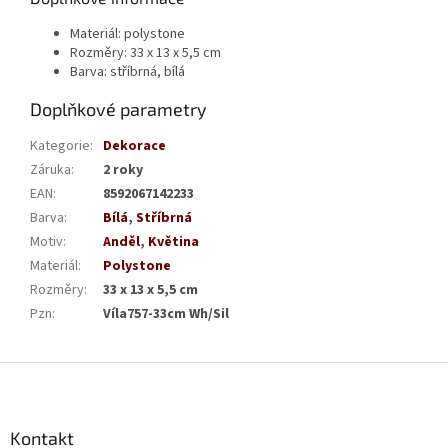
Materiál: polystone
Rozměry: 33 x 13 x 5,5 cm
Barva: stříbrná, bílá
Doplňkové parametry
Kategorie
:
Dekorace
Záruka
:
2 roky
EAN
:
8592067142233
Barva
:
Bílá
,
Stříbrná
Motiv
:
Anděl
,
Květina
Materiál
:
Polystone
Rozměry
:
33 x 13 x 5,5 cm
Pzn
:
Víla757-33cm Wh/Sil
Z
á
p
a
Kontakt