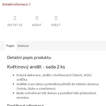
Detailní informace
ZEPTAT SE
HLÍDAT
SDÍLET
Popis
Diskuze
Detailní popis produktu
Květinový anděl - sada 2 ks
Krásná dekorace, andílci v květinových šatech, držící
srdíčko.
Andílek svou silnou symbolikou přináší do Vašeho domova
čistotu, lásku a vznešenost.
Bude ochraňovat Váš domov a pomáhat Vám překonávat
nesnáze.
Doplňkové informace