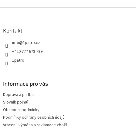
Z
á
p
a
Kontakt
t
info
@
1patro.cz
í
+420 777 678 789
1patro
Informace pro vás
Doprava a platba
Slovník pojmů
Obchodní podmínky
Podmínky ochrany osobních údajů
Vrácení, výměna a reklamace zboží