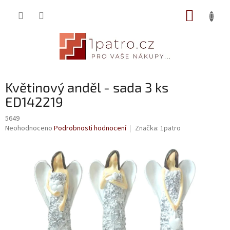
Přejít
NÁKUP
na
obsah
KOŠÍK
Květinový anděl - sada 3 ks
ED142219
5649
Průměrné
Neohodnoceno
Podrobnosti hodnocení
Značka:
1patro
hodnocení
produktu
je
0,0
z
5
hvězdiček.