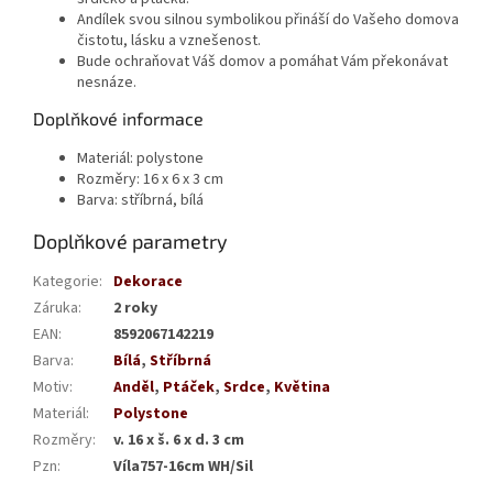
Andílek svou silnou symbolikou přináší do Vašeho domova
čistotu, lásku a vznešenost.
Bude ochraňovat Váš domov a pomáhat Vám překonávat
nesnáze.
Doplňkové informace
Materiál: polystone
Rozměry: 16 x 6 x 3 cm
Barva: stříbrná, bílá
Doplňkové parametry
Kategorie
:
Dekorace
Záruka
:
2 roky
EAN
:
8592067142219
Barva
:
Bílá
,
Stříbrná
Motiv
:
Anděl
,
Ptáček
,
Srdce
,
Květina
Materiál
:
Polystone
Rozměry
:
v. 16 x š. 6 x d. 3 cm
Pzn
:
Víla757-16cm WH/Sil