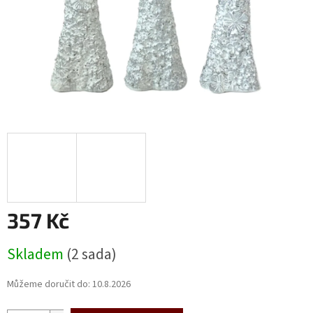
357 Kč
Měrná
Skladem
(2 sada)
cena:
Můžeme doručit do:
10.8.2026