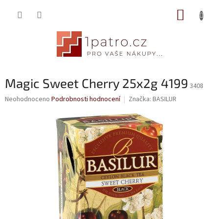
Přejít
NÁKUP
na
obsah
KOŠÍK
Magic Sweet Cherry 25x2g 4199
3408
Průměrné
Neohodnoceno
Podrobnosti hodnocení
Značka:
BASILUR
hodnocení
produktu
je
0,0
z
5
hvězdiček.