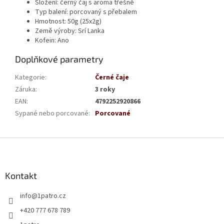
Složení:
černý čaj s aroma třešně
Typ balení:
porcovaný s přebalem
Hmotnost:
50g (25x2g)
Země výroby:
Srí Lanka
Kofein:
Ano
Doplňkové parametry
Kategorie
:
Černé čaje
Záruka
:
3 roky
EAN
:
4792252920866
Sypané nebo porcované
:
Porcované
Z
á
p
a
Kontakt
t
info
@
1patro.cz
í
+420 777 678 789