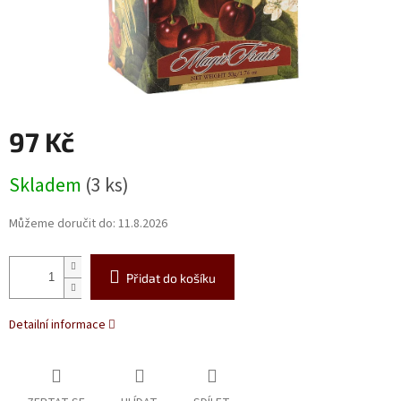
97 Kč
Měrná
Skladem
(3 ks)
cena:
Můžeme doručit do:
11.8.2026
Přidat do košíku
Detailní informace