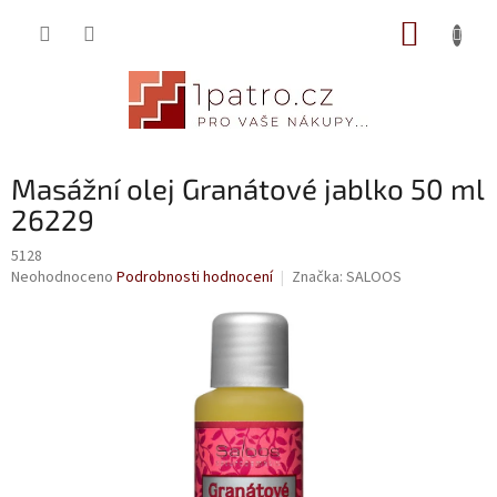
Přejít
NÁKUP
na
obsah
KOŠÍK
Masážní olej Granátové jablko 50 ml
26229
5128
Průměrné
Neohodnoceno
Podrobnosti hodnocení
Značka:
SALOOS
hodnocení
produktu
je
0,0
z
5
hvězdiček.