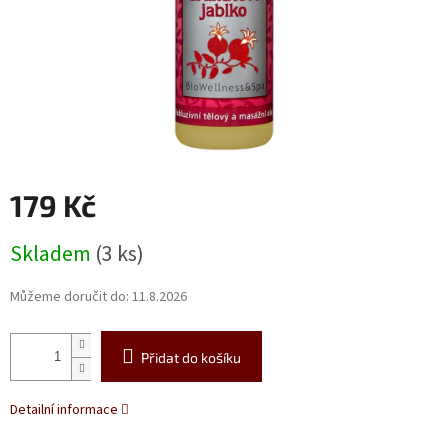
179 Kč
Měrná
Skladem
(3 ks)
cena:
Můžeme doručit do:
11.8.2026
Přidat do košíku
Detailní informace