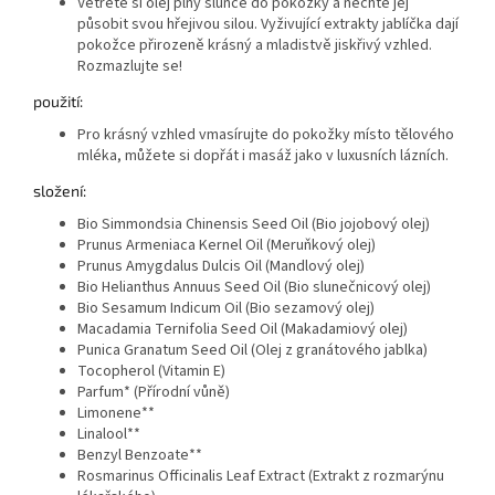
Vetřete si olej plný slunce do pokožky a nechte jej
působit svou hřejivou silou. Vyživující extrakty jablíčka dají
pokožce přirozeně krásný a mladistvě jiskřivý vzhled.
Rozmazlujte se!
použití:
Pro krásný vzhled vmasírujte do pokožky místo tělového
mléka, můžete si dopřát i masáž jako v luxusních lázních.
složení:
Bio Simmondsia Chinensis Seed Oil (Bio jojobový olej)
Prunus Armeniaca Kernel Oil (Meruňkový olej)
Prunus Amygdalus Dulcis Oil (Mandlový olej)
Bio Helianthus Annuus Seed Oil (Bio slunečnicový olej)
Bio Sesamum Indicum Oil (Bio sezamový olej)
Macadamia Ternifolia Seed Oil (Makadamiový olej)
Punica Granatum Seed Oil (Olej z granátového jablka)
Tocopherol (Vitamin E)
Parfum* (Přírodní vůně)
Limonene**
Linalool**
Benzyl Benzoate**
Rosmarinus Officinalis Leaf Extract (Extrakt z rozmarýnu