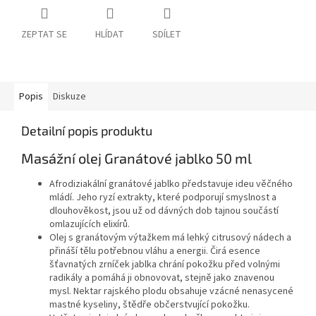
ZEPTAT SE
HLÍDAT
SDÍLET
Popis
Diskuze
Detailní popis produktu
Masážní olej Granátové jablko 50 ml
Afrodiziakální granátové jablko představuje ideu věčného
mládí. Jeho ryzí extrakty, které podporují smyslnost a
dlouhověkost, jsou už od dávných dob tajnou součástí
omlazujících elixírů.
Olej s granátovým výtažkem má lehký citrusový nádech a
přináší tělu potřebnou vláhu a energii. Čirá esence
šťavnatých zrníček jablka chrání pokožku před volnými
radikály a pomáhá ji obnovovat, stejně jako znavenou
mysl. Nektar rajského plodu obsahuje vzácné nenasycené
mastné kyseliny, štědře občerstvující pokožku.