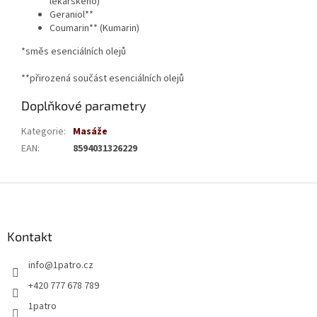
lékařského)
Geraniol**
Coumarin** (Kumarin)
*směs esenciálních olejů
**přirozená součást esenciálních olejů
Doplňkové parametry
Kategorie
:
Masáže
EAN
:
8594031326229
Z
á
p
a
Kontakt
t
info
@
1patro.cz
í
+420 777 678 789
1patro