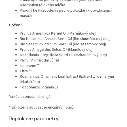
alternativu tělového mléka.
Vhodný ke každodenní péči o pokožku i k povzbuzující
masáži.
složení:
Prunus Armeniaca Kernel Oil (Meruňkový olej)
Bio Helianthus Annuus Seed Oil (Bio slunečnicový olej)
Bio Sesamum Indicum Seed Oil (Bio sezamový olej)
Prunus Amygdalus Dulcis Oil (Mandlový olej)
Macadamia Integrifolia Seed Oil (Makadamiový olej)
Parfum* (Přírodní vůně)
Limonene**
Citral**
Rosmarinus Officinalis Leaf Extract (Extrakt z rozmarýnu
lékařského)
Tocopherol (Vitamin E)
*směs esenciálních olejů
**přirozená součást esenciálních olejů
Doplňkové parametry