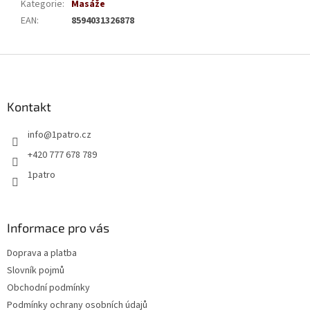
Kategorie
:
Masáže
EAN
:
8594031326878
Z
á
p
a
Kontakt
t
info
@
1patro.cz
í
+420 777 678 789
1patro
Informace pro vás
Doprava a platba
Slovník pojmů
Obchodní podmínky
Podmínky ochrany osobních údajů