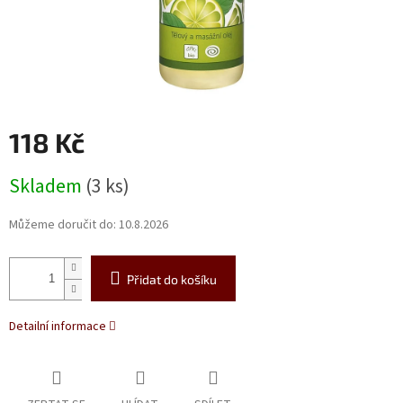
118 Kč
Měrná
Skladem
(3 ks)
cena:
Můžeme doručit do:
10.8.2026
Přidat do košíku
Detailní informace