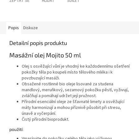
ZEPTAT SE
HLÍDAT
SDÍLET
Popis
Diskuze
Detailní popis produktu
Masážní olej Mojito 50 ml
Olej s osvěžující vůní je vhodný ke každodennímu ošetření
pokožky těla po koupeli místo tělového mléka i k
povzbuzující masáži.
Obsažené rostlinné bio oleje lisované za studena
mandlový, meruňkový, sezamový pokožku pěstí, vyživují,
zvláčňují a pomáhají udržet její pružnost.
Přírodní esenciální oleje ze šťavnaté limety a osvěžující
máty harmonizují a mohou příznivě působit při stresu,
únavě a vyčerpání.
Čistý přírodní bioprodukt.
použití:
Vmasírujte do pokožky celého těla jako výživnou