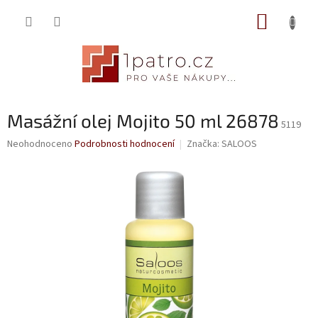
Přejít
NÁKUP
na
obsah
KOŠÍK
Masážní olej Mojito 50 ml 26878
5119
Průměrné
Neohodnoceno
Podrobnosti hodnocení
Značka:
SALOOS
hodnocení
produktu
je
0,0
z
5
hvězdiček.