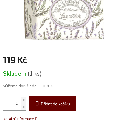
119 Kč
Měrná
Skladem
(1 ks)
cena:
Můžeme doručit do:
11.8.2026
Přidat do košíku
Detailní informace