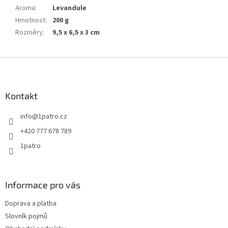
Aroma
:
Levandule
Hmotnost
:
200 g
Rozměry
:
9,5 x 6,5 x 3 cm
Z
á
p
a
Kontakt
t
info
@
1patro.cz
í
+420 777 678 789
1patro
Informace pro vás
Doprava a platba
Slovník pojmů