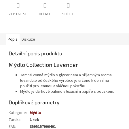
ZEPTAT SE
HLÍDAT
SDÍLET
Popis
Diskuze
Detailní popis produktu
Mýdlo Collection Lavender
Jemné vonné mýdlo s glycerinem a příjemným aroma
levandule od českého výrobce je určeno k dennímu
použití pro jemnou a vláčnou pokožku.
Mýdlo je dárkově baleno v luxusním papíře s potiskem.
Doplňkové parametry
Kategorie
:
Mýdla
Záruka
:
1 rok
EAN
:
8595157906401