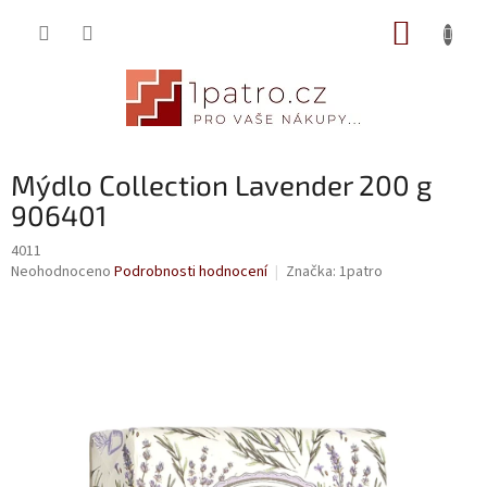
Přejít
NÁKUP
na
obsah
KOŠÍK
Mýdlo Collection Lavender 200 g
906401
4011
Průměrné
Neohodnoceno
Podrobnosti hodnocení
Značka:
1patro
hodnocení
produktu
je
0,0
z
5
hvězdiček.