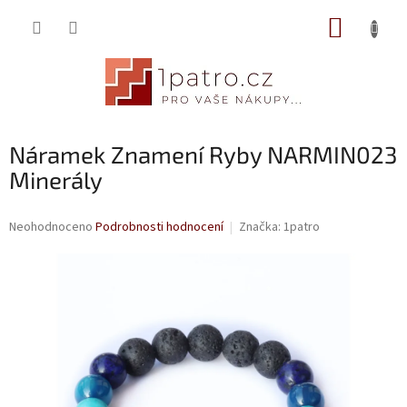
Přejít
NÁKUP
na
obsah
KOŠÍK
Náramek Znamení Ryby NARMIN023
Minerály
Průměrné
Neohodnoceno
Podrobnosti hodnocení
Značka:
1patro
hodnocení
produktu
je
0,0
z
5
hvězdiček.