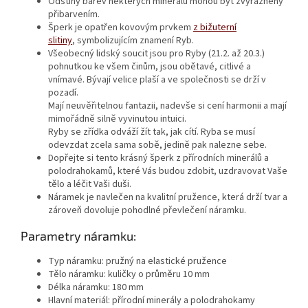
Odstíny barev některých minerálů mohou být zvýrazněny
přibarvením.
Šperk je opatřen kovovým prvkem
z
bižuterní
slitiny
, symbolizujícím znamení Ryb.
Všeobecný lidský soucit jsou pro Ryby (21.2. až 20.3.)
pohnutkou ke všem činům, jsou obětavé, citlivé a
vnímavé. Bývají velice plaší a ve společnosti se drží v
pozadí.
Mají neuvěřitelnou fantazii, nadevše si cení harmonii a mají
mimořádně silně vyvinutou intuici.
Ryby se zřídka odváží žít tak, jak cítí. Ryba se musí
odevzdat zcela sama sobě, jedině pak nalezne sebe.
Dopřejte si tento krásný šperk z přírodních minerálů a
polodrahokamů, které Vás budou zdobit, uzdravovat Vaše
tělo a léčit Vaši duši.
Náramek je navlečen na kvalitní pružence, která drží tvar a
zároveň dovoluje pohodlné převlečení náramku.
Parametry náramku:
Typ náramku:
pružný na elastické pružence
Tělo náramku:
kuličky o průměru 10 mm
Délka náramku:
180 mm
Hlavní materiál:
přírodní minerály a polodrahokamy