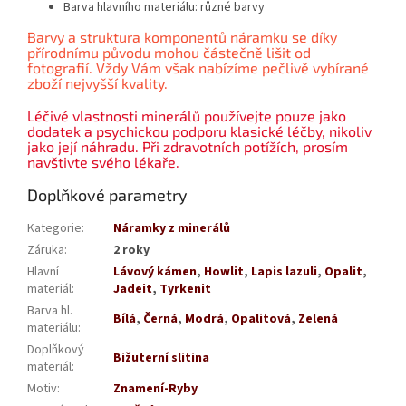
Barva hlavního materiálu:
různé barvy
Barvy a struktura komponentů náramku se díky
přírodnímu původu mohou částečně lišit od
fotografií. Vždy Vám však nabízíme pečlivě vybírané
zboží nejvyšší kvality.
Léčivé vlastnosti minerálů používejte pouze jako
dodatek a psychickou podporu klasické léčby, nikoliv
jako její náhradu. Při zdravotních potížích, prosím
navštivte svého lékaře.
Doplňkové parametry
Kategorie
:
Náramky z minerálů
Záruka
:
2 roky
Hlavní
Lávový kámen
,
Howlit
,
Lapis lazuli
,
Opalit
,
materiál
:
Jadeit
,
Tyrkenit
Barva hl.
Bílá
,
Černá
,
Modrá
,
Opalitová
,
Zelená
materiálu
:
Doplňkový
Bižuterní slitina
materiál
:
Motiv
:
Znamení-Ryby