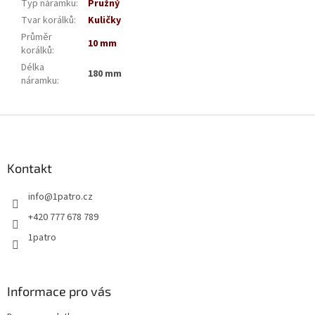
Typ náramku
:
Pružný
Tvar korálků
:
Kuličky
Průměr
10 mm
korálků
:
Délka
180 mm
náramku
:
Z
á
p
a
Kontakt
t
info
@
1patro.cz
í
+420 777 678 789
1patro
Informace pro vás