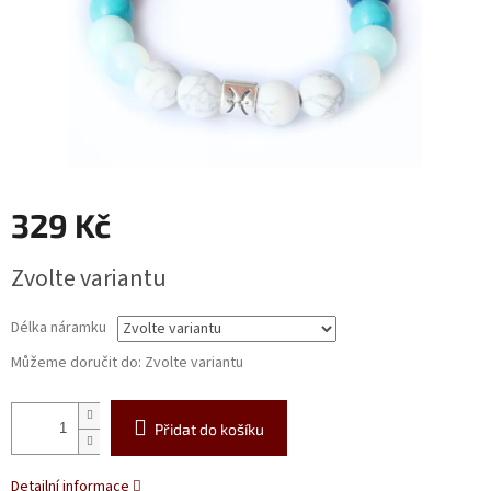
329 Kč
Měrná
Zvolte variantu
cena:
Délka náramku
Můžeme doručit do:
Zvolte variantu
Přidat do košíku
Detailní informace