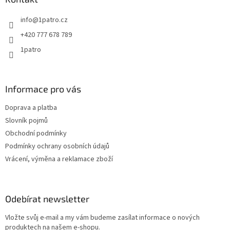
t
info
@
1patro.cz
í
+420 777 678 789
1patro
Informace pro vás
Doprava a platba
Slovník pojmů
Obchodní podmínky
Podmínky ochrany osobních údajů
Vrácení, výměna a reklamace zboží
Odebírat newsletter
Vložte svůj e-mail a my vám budeme zasílat informace o nových
produktech na našem e-shopu.