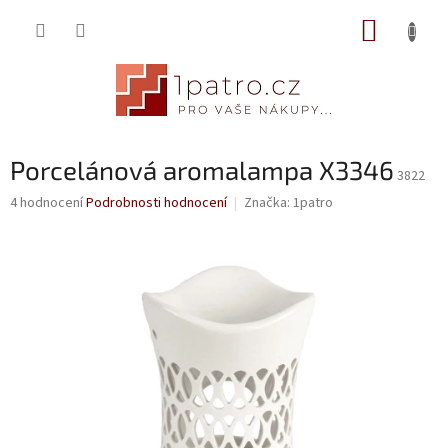
Přejít
NÁKUP
na
obsah
KOŠÍK
Porcelánová aromalampa X3346
3822
Průměrné
4 hodnocení
Podrobnosti hodnocení
Značka:
1patro
hodnocení
produktu
je
4,3
z
5
hvězdiček.