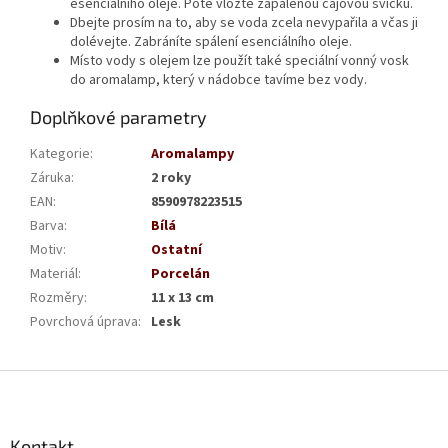
esenciálního oleje. Poté vložte zapálenou čajovou svíčku.
Dbejte prosím na to, aby se voda zcela nevypařila a včas ji
dolévejte. Zabráníte spálení esenciálního oleje.
Místo vody s olejem lze použít také speciální vonný vosk
do aromalamp, který v nádobce tavíme bez vody.
Doplňkové parametry
Kategorie
:
Aromalampy
Záruka
:
2 roky
EAN
:
8590978223515
Barva
:
Bílá
Motiv
:
Ostatní
Materiál
:
Porcelán
Rozměry
:
11 x 13 cm
Povrchová úprava
:
Lesk
Z
á
p
a
Kontakt