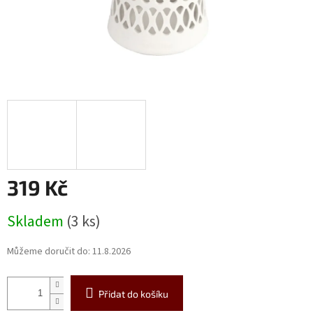
319 Kč
Měrná
Skladem
(3 ks)
cena:
Můžeme doručit do:
11.8.2026
Přidat do košíku