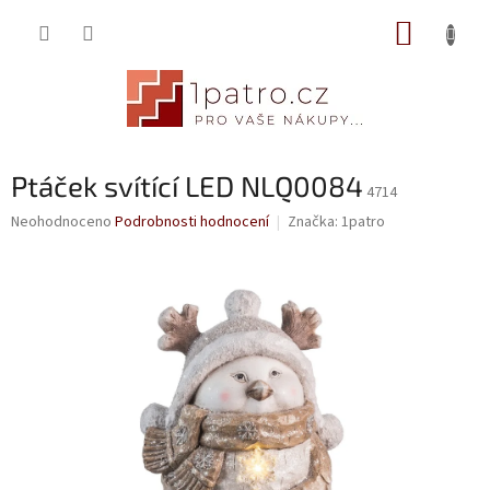
Přejít
NÁKUP
na
obsah
KOŠÍK
Ptáček svítící LED NLQ0084
4714
Průměrné
Neohodnoceno
Podrobnosti hodnocení
Značka:
1patro
hodnocení
produktu
je
0,0
z
5
hvězdiček.