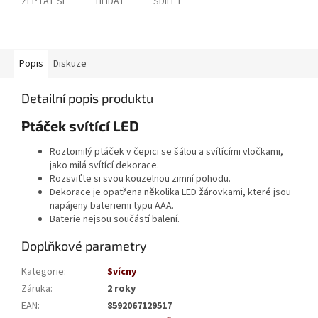
ZEPTAT SE
HLÍDAT
SDÍLET
Popis
Diskuze
Detailní popis produktu
Ptáček svítící LED
Roztomilý ptáček v čepici se šálou a svítícími vločkami,
jako milá svítící dekorace.
Rozsviťte si svou kouzelnou zimní pohodu.
Dekorace je opatřena několika LED žárovkami, které jsou
napájeny bateriemi typu AAA.
Baterie nejsou součástí balení.
Doplňkové parametry
Kategorie
:
Svícny
Záruka
:
2 roky
EAN
:
8592067129517