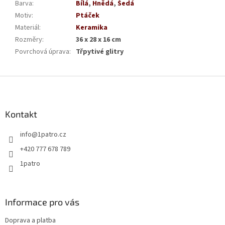
Barva
:
Bílá
,
Hnědá
,
Šedá
Motiv
:
Ptáček
Materiál
:
Keramika
Rozměry
:
36 x 28 x 16 cm
Povrchová úprava
:
Třpytivé glitry
Z
á
p
a
Kontakt
t
info
@
1patro.cz
í
+420 777 678 789
1patro
Informace pro vás
Doprava a platba