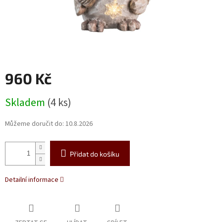
960 Kč
Měrná
Skladem
(4 ks)
cena:
Můžeme doručit do:
10.8.2026
Přidat do košíku
Detailní informace