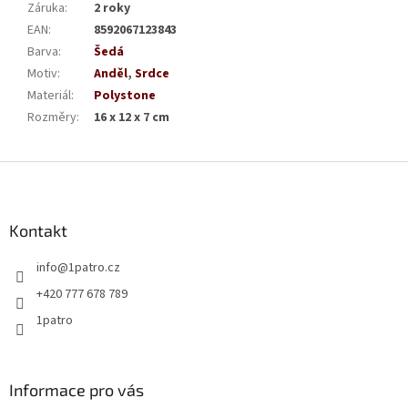
Záruka
:
2 roky
EAN
:
8592067123843
Barva
:
Šedá
Motiv
:
Anděl
,
Srdce
Materiál
:
Polystone
Rozměry
:
16 x 12 x 7 cm
Z
á
p
a
Kontakt
t
info
@
1patro.cz
í
+420 777 678 789
1patro
Informace pro vás