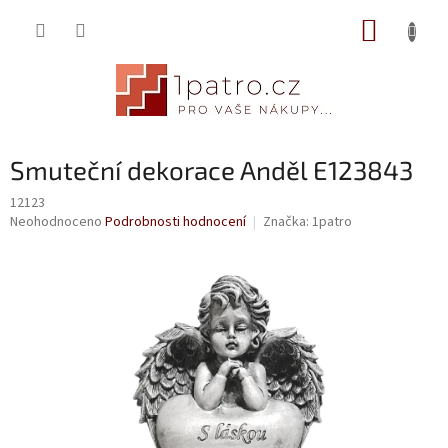
Přejít
NÁKUP
na
obsah
KOŠÍK
Smuteční dekorace Anděl E123843
12123
Průměrné
Neohodnoceno
Podrobnosti hodnocení
Značka:
1patro
hodnocení
produktu
je
0,0
z
5
hvězdiček.