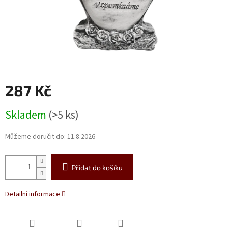
287 Kč
Měrná
Skladem
(>5 ks)
cena:
Můžeme doručit do:
11.8.2026
Přidat do košíku
Detailní informace