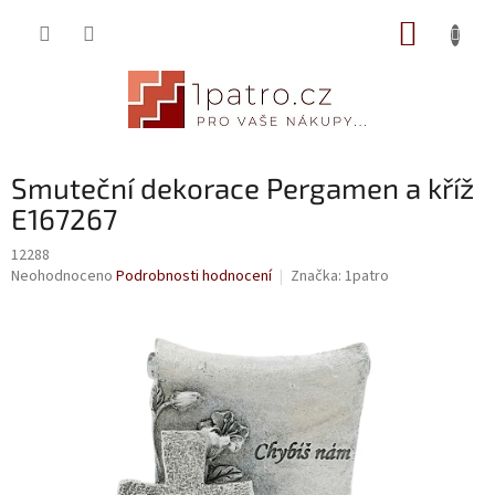
Přejít
NÁKUP
na
obsah
KOŠÍK
Smuteční dekorace Pergamen a kříž
E167267
12288
Průměrné
Neohodnoceno
Podrobnosti hodnocení
Značka:
1patro
hodnocení
produktu
je
0,0
z
5
hvězdiček.