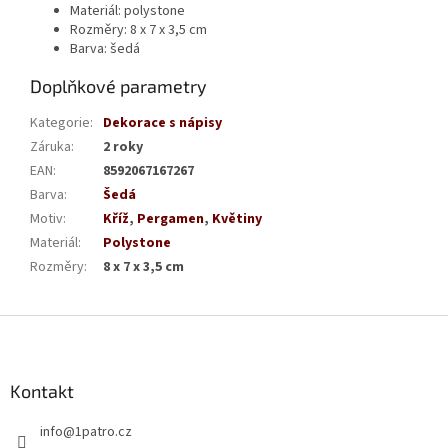
Materiál: polystone
Rozměry: 8 x 7 x 3,5 cm
Barva: šedá
Doplňkové parametry
Kategorie
:
Dekorace s nápisy
Záruka
:
2 roky
EAN
:
8592067167267
Barva
:
Šedá
Motiv
:
Kříž
,
Pergamen
,
Květiny
Materiál
:
Polystone
Rozměry
:
8 x 7 x 3,5 cm
Z
á
p
a
Kontakt
t
info
@
1patro.cz
í