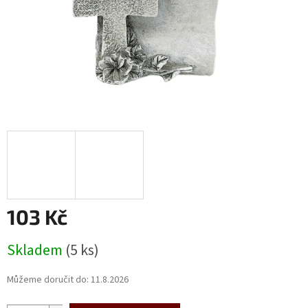
103 Kč
Měrná
Skladem
(5 ks)
cena:
Můžeme doručit do:
11.8.2026