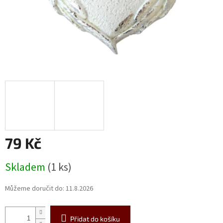
79 Kč
Měrná
Skladem
(1 ks)
cena:
Můžeme doručit do:
11.8.2026
Přidat do košíku