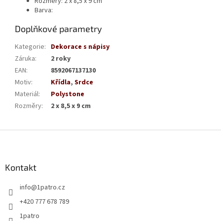
Rozměry: 2 x 8,5 x 9 cm
Barva:
Doplňkové parametry
Kategorie
:
Dekorace s nápisy
Záruka
:
2 roky
EAN
:
8592067137130
Motiv
:
Křídla
,
Srdce
Materiál
:
Polystone
Rozměry
:
2 x 8,5 x 9 cm
Z
á
p
a
Kontakt
t
info
@
1patro.cz
í
+420 777 678 789
1patro