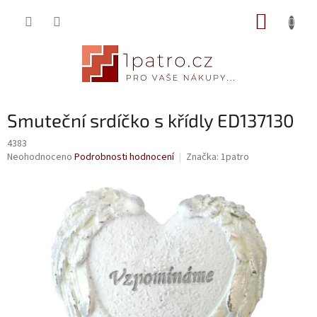
Přejít
NÁKUP
na
obsah
KOŠÍK
Smuteční srdíčko s křídly ED137130
4383
Průměrné
Neohodnoceno
Podrobnosti hodnocení
Značka:
1patro
hodnocení
produktu
je
0,0
z
5
hvězdiček.