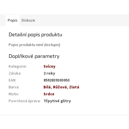
Popis
Diskuze
Detailní popis produktu
Popis produktu není dostupný
Doplňkové parametry
Kategorie
:
Svícny
Záruka
:
2 roky
EAN
:
8592839303053
Barva
:
Bílá
,
Růžová
,
Zlatá
Motiv
:
Srdce
Povrchová úprava
:
Třpytivé glitry
Z
á