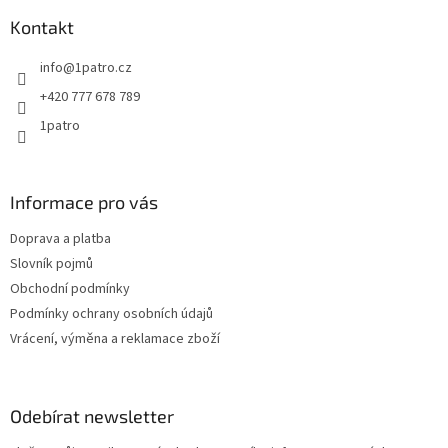
p
a
Kontakt
t
info
@
1patro.cz
í
+420 777 678 789
1patro
Informace pro vás
Doprava a platba
Slovník pojmů
Obchodní podmínky
Podmínky ochrany osobních údajů
Vrácení, výměna a reklamace zboží
Odebírat newsletter