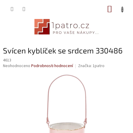
Přejít
NÁKUP
na
obsah
KOŠÍK
Svícen kyblíček se srdcem 330486
4613
Průměrné
Neohodnoceno
Podrobnosti hodnocení
Značka:
1patro
hodnocení
produktu
je
0,0
z
5
hvězdiček.