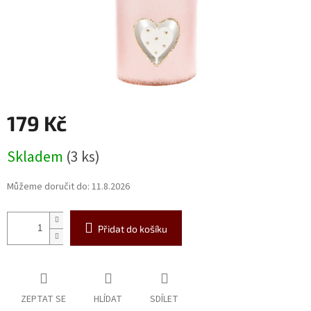
179 Kč
Měrná
Skladem
(3 ks)
cena:
Můžeme doručit do:
11.8.2026
Přidat do košíku
ZEPTAT SE
HLÍDAT
SDÍLET