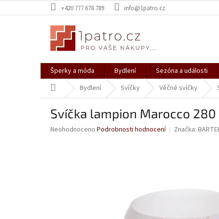
Přejít
+420 777 678 789
info@1patro.cz
na
obsah
Šperky a móda
Bydlení
Sezóna a události
Domů
Bydlení
Svíčky
Věčné svíčky
Svíčka lampion Marocco 280 
Průměrné
Neohodnoceno
Podrobnosti hodnocení
Značka:
BARTE
hodnocení
produktu
je
0,0
z
5
hvězdiček.