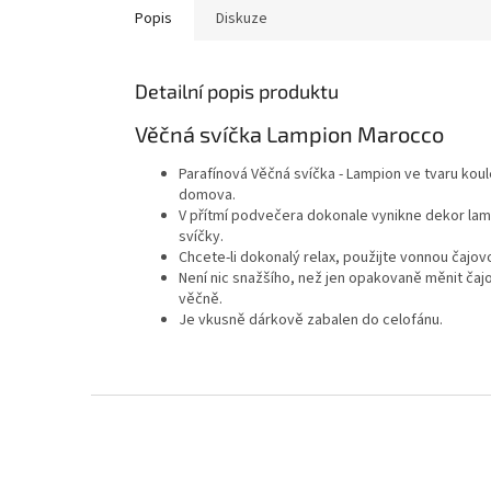
Popis
Diskuze
Detailní popis produktu
Věčná svíčka Lampion Marocco
Parafínová Věčná svíčka - Lampion ve tvaru kou
domova.
V přítmí podvečera dokonale vynikne dekor lam
svíčky.
Chcete-li dokonalý relax, použijte vonnou čajov
Není nic snažšího, než jen opakovaně měnit čaj
věčně.
Je vkusně dárkově zabalen do celofánu.
Z
á
p
a