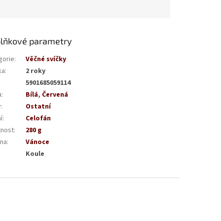
lňkové parametry
gorie
:
Věčné svíčky
ka
:
2 roky
5901685059114
a
:
Bílá
,
Červená
v
:
Ostatní
í
:
Celofán
nost
:
280 g
na
:
Vánoce
:
Koule