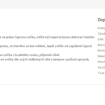
Dop
Kate
Záru
le na jednu čajovou svíčku, může být nejen krásnou dekorací Vašeho
EAN
:
Barv
pionu, ze kterého se line měkké, teplé světlo od zapálené čajové
Moti
ou svíčku z kvalitního vosku, příjemné vůně.
Balen
ové svíčky dle svých oblíbených vůní a lampion využívat opravdu
Hmot
Sezó
Tvar