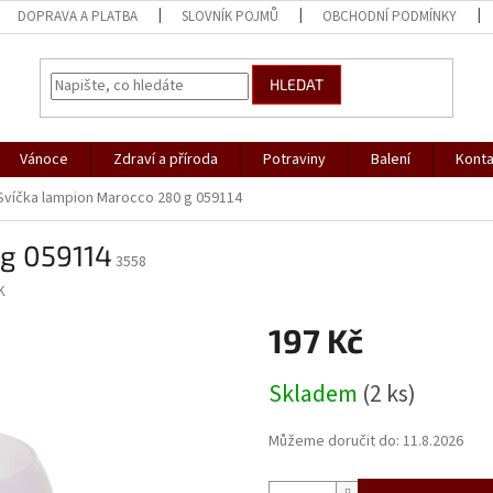
DOPRAVA A PLATBA
SLOVNÍK POJMŮ
OBCHODNÍ PODMÍNKY
HLEDAT
Vánoce
Zdraví a příroda
Potraviny
Balení
Konta
Svíčka lampion Marocco 280 g 059114
g 059114
3558
K
197 Kč
Měrná
Skladem
(2 ks)
cena:
Můžeme doručit do:
11.8.2026