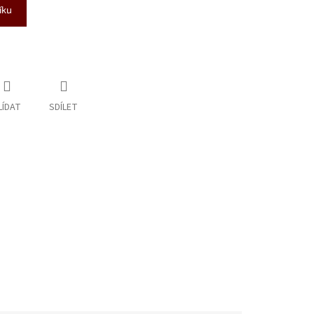
íku
LÍDAT
SDÍLET