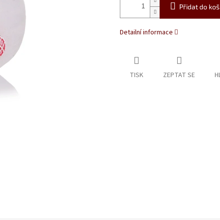
Přidat do koš
Detailní informace
TISK
ZEPTAT SE
H