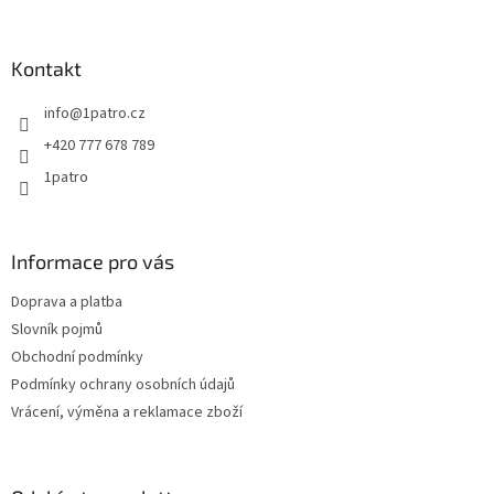
á
p
a
Kontakt
t
info
@
1patro.cz
í
+420 777 678 789
1patro
Informace pro vás
Doprava a platba
Slovník pojmů
Obchodní podmínky
Podmínky ochrany osobních údajů
Vrácení, výměna a reklamace zboží