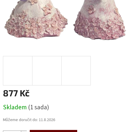
877 Kč
Měrná
Skladem
(1 sada)
cena:
Můžeme doručit do:
11.8.2026