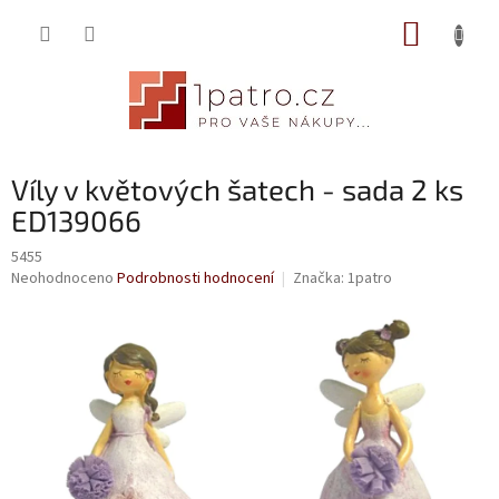
Přejít
NÁKUP
na
obsah
KOŠÍK
Víly v květových šatech - sada 2 ks
ED139066
5455
Průměrné
Neohodnoceno
Podrobnosti hodnocení
Značka:
1patro
hodnocení
produktu
je
0,0
z
5
hvězdiček.