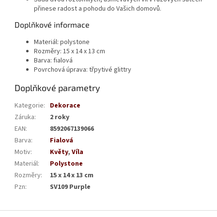
přinese radost a pohodu do Vašich domovů.
Doplňkové informace
Materiál: polystone
Rozměry: 15 x 14 x 13 cm
Barva: fialová
Povrchová úprava: třpytivé glittry
Doplňkové parametry
Kategorie
:
Dekorace
Záruka
:
2 roky
EAN
:
8592067139066
Barva
:
Fialová
Motiv
:
Květy
,
Víla
Materiál
:
Polystone
Rozměry
:
15 x 14 x 13 cm
Pzn
:
SV109 Purple
Z