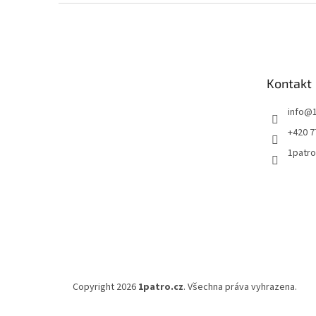
Z
á
p
a
t
Kontakt
í
info
@
+420 7
1patro
Copyright 2026
1patro.cz
. Všechna práva vyhrazena.