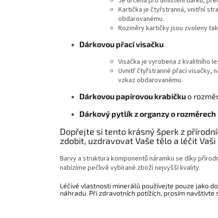
Je určena pro umístění dárků, př
Kartička je čtyřstranná, vnitřní str
obdarovanému.
Rozměry kartičky jsou zvoleny tak
Dárkovou přací visačku
Visačka je vyrobena z kvalitního l
Uvnitř čtyřstranné přací visačky, 
vzkaz obdarovanému.
Dárkovou papírovou krabičku
o rozměr
Dárkový pytlík z organzy o rozměrech
Dopřejte si tento krásný šperk z přírod
zdobit, uzdravovat Vaše tělo a léčit Vaši 
Barvy a struktura komponentů náramku se díky přírodn
nabízíme pečlivě vybírané zboží nejvyšší kvality.
Léčivé vlastnosti minerálů používejte pouze jako dod
náhradu. Při zdravotních potížích, prosím navštivte 