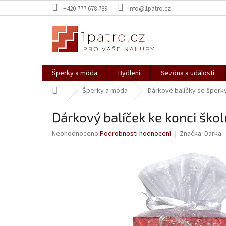
Přejít
+420 777 678 789
info@1patro.cz
na
obsah
Šperky a móda
Bydlení
Sezóna a události
Domů
Šperky a móda
Dárkové balíčky se šperk
Dárkový balíček ke konci šk
Průměrné
Neohodnoceno
Podrobnosti hodnocení
Značka:
Darka
hodnocení
produktu
je
0,0
z
5
hvězdiček.