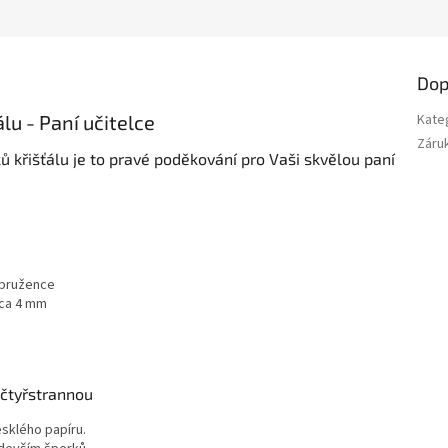
Dop
lu - Paní učitelce
Kate
Záru
 křišťálu je to pravé poděkování pro Vaši skvělou paní
 pružence
cca 4 mm
 čtyřstrannou
esklého papíru.