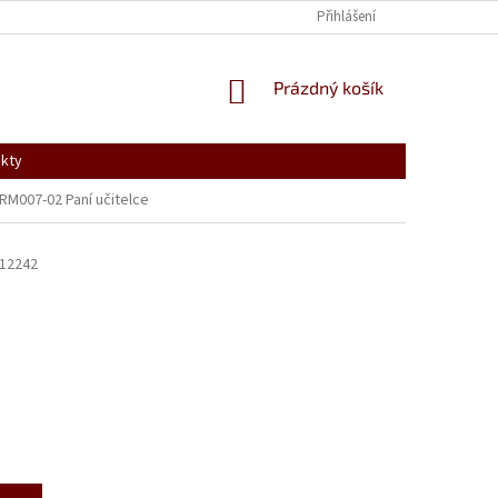
PODMÍNKY OCHRANY OSOBNÍCH ÚDAJŮ
VRÁCENÍ, VÝMĚNA A REKLAMACE
Přihlášení
NÁKUPNÍ
Prázdný košík
KOŠÍK
kty
RM007-02 Paní učitelce
12242