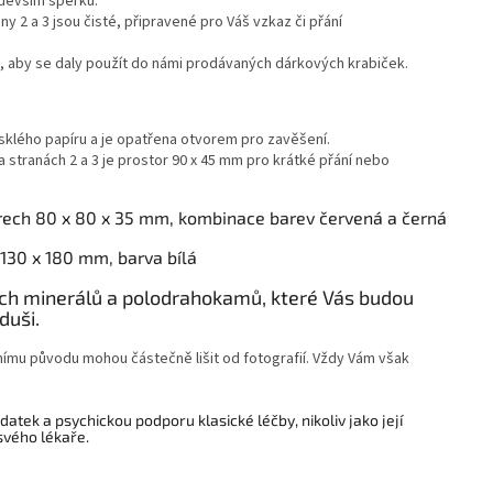
edevším šperků.
any 2 a 3 jsou čisté, připravené pro Váš vzkaz či přání
, aby se daly použít do námi prodávaných dárkových krabiček.
esklého papíru a je opatřena otvorem pro zavěšení.
na stranách 2 a 3 je prostor 90 x 45 mm pro krátké přání nebo
ech 80 x 80 x 35 mm, kombinace barev červená a černá
130 x 180 mm, barva bílá
ních minerálů a polodrahokamů, které Vás budou
duši.
ímu původu mohou částečně lišit od fotografií. Vždy Vám však
atek a psychickou podporu klasické léčby, nikoliv jako její
svého lékaře.