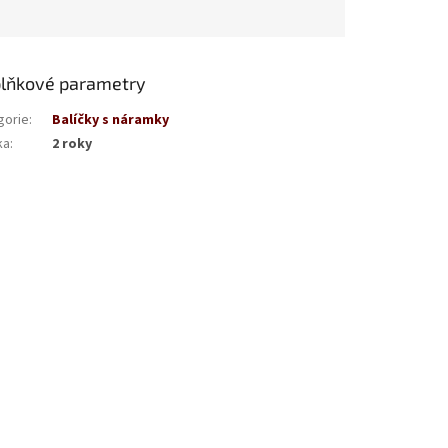
lňkové parametry
gorie
:
Balíčky s náramky
ka
:
2 roky