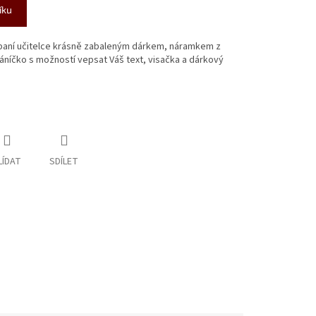
íku
 paní učitelce krásně zabaleným dárkem, náramkem z
řáníčko s možností vepsat Váš text, visačka a dárkový
LÍDAT
SDÍLET