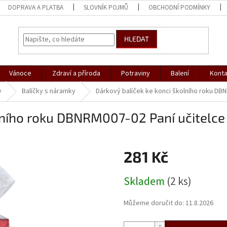
DOPRAVA A PLATBA
SLOVNÍK POJMŮ
OBCHODNÍ PODMÍNKY
HLEDAT
Vánoce
Zdraví a příroda
Potraviny
Balení
Konta
y
Balíčky s náramky
Dárkový balíček ke konci školního roku DBN
olního roku DBNRM007-02 Paní učitelce
281 Kč
Měrná
Skladem
(2 ks)
cena:
Můžeme doručit do:
11.8.2026