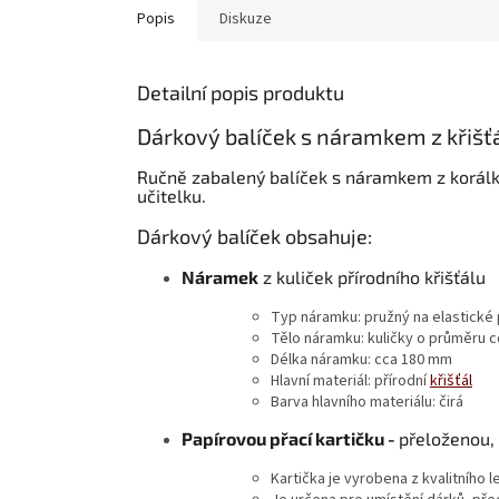
Popis
Diskuze
Detailní popis produktu
Dárkový balíček s náramkem z křišťá
Ručně zabalený balíček s náramkem z korálků
učitelku.
Dárkový balíček obsahuje:
Náramek
z kuliček přírodního křišťálu
Typ náramku:
pružný na elastické
Tělo náramku:
kuličky o průměru 
Délka náramku:
cca 180 mm
Hlavní materiál:
přírodní
křišťál
Barva hlavního materiálu:
čirá
Papírovou přací kartičku -
přeloženou,
Kartička je vyrobena z kvalitního l