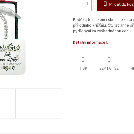
Přidat do koš
Poděkujte na konci školního roku
přírodního křišťálu. Čtyřstranné p
pytlík nyní za zvýhodněnou cenu!!!
Detailní informace
TISK
ZEPTAT SE
H