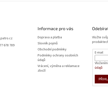
Informace pro vás
Odebíra
Doprava a platba
Vložte svů
1patro.cz
produktech
Slovník pojmů
77 678 789
Obchodní podmínky
E-mail
Podmínky ochrany osobních
údajů
Vložením
Vrácení, výměna a reklamace
údajů
zboží
PŘIHL