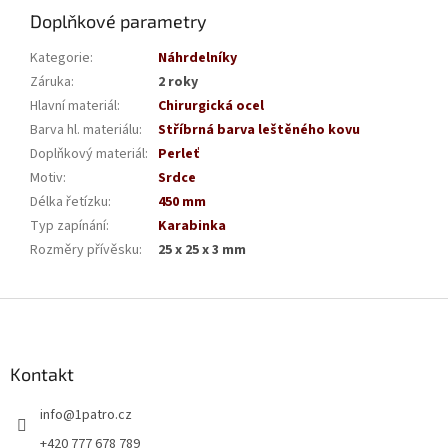
Doplňkové parametry
Kategorie
:
Náhrdelníky
Záruka
:
2 roky
Hlavní materiál
:
Chirurgická ocel
Barva hl. materiálu
:
Stříbrná barva leštěného kovu
Doplňkový materiál
:
Perleť
Motiv
:
Srdce
Délka řetízku
:
450 mm
Typ zapínání
:
Karabinka
Rozměry přívěsku
:
25 x 25 x 3 mm
Z
á
p
a
Kontakt
t
info
@
1patro.cz
í
+420 777 678 789