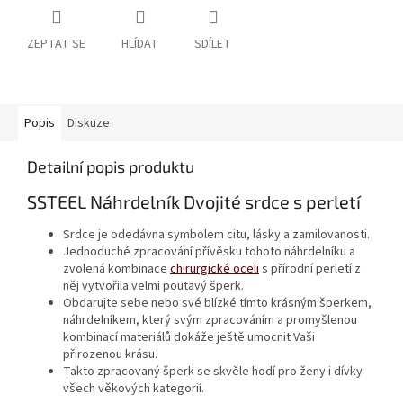
ZEPTAT SE
HLÍDAT
SDÍLET
Popis
Diskuze
Detailní popis produktu
SSTEEL Náhrdelník Dvojité srdce s perletí
Srdce je odedávna symbolem citu, lásky a zamilovanosti.
Jednoduché zpracování přívěsku tohoto náhrdelníku a
zvolená kombinace
chirurgické oceli
s přírodní perletí z
něj vytvořila velmi poutavý šperk.
Obdarujte sebe nebo své blízké tímto krásným šperkem,
náhrdelníkem, který svým zpracováním a promyšlenou
kombinací materiálů dokáže ještě umocnit Vaši
přirozenou krásu.
Takto zpracovaný šperk se skvěle hodí pro ženy i dívky
všech věkových kategorií.