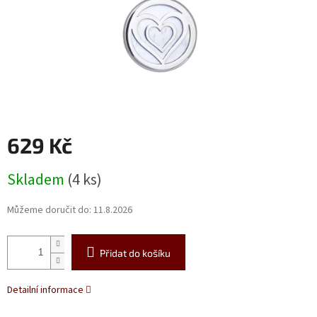
629 Kč
Měrná
Skladem
(4 ks)
cena:
Můžeme doručit do:
11.8.2026
Přidat do košíku
Detailní informace