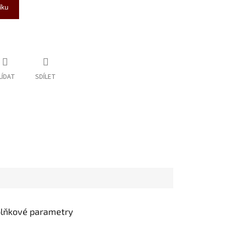
íku
LÍDAT
SDÍLET
lňkové parametry