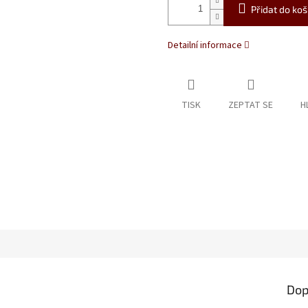
Přidat do koš
Detailní informace
TISK
ZEPTAT SE
H
Dop