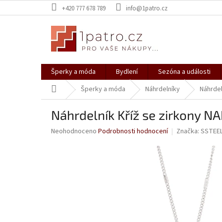
Přejít
+420 777 678 789
info@1patro.cz
na
obsah
Šperky a móda
Bydlení
Sezóna a události
Domů
Šperky a móda
Náhrdelníky
Náhrdel
Náhrdelník Kříž se zirkony 
Průměrné
Neohodnoceno
Podrobnosti hodnocení
Značka:
SSTEE
hodnocení
produktu
je
0,0
z
5
hvězdiček.