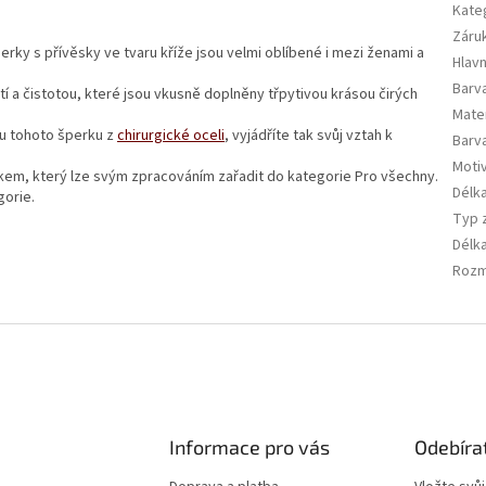
Kate
Záru
rky s přívěsky ve tvaru kříže jsou velmi oblíbené i mezi ženami a
Hlavn
Barva
 a čistotou, které jsou vkusně doplněny třpytivou krásou čirých
Mate
u tohoto šperku z
chirurgické oceli
, vyjádříte tak svůj vztah k
Barv
Moti
rkem, který lze svým zpracováním zařadit do kategorie Pro všechny.
Délka
gorie.
Typ 
Délk
Rozm
Informace pro vás
Odebíra