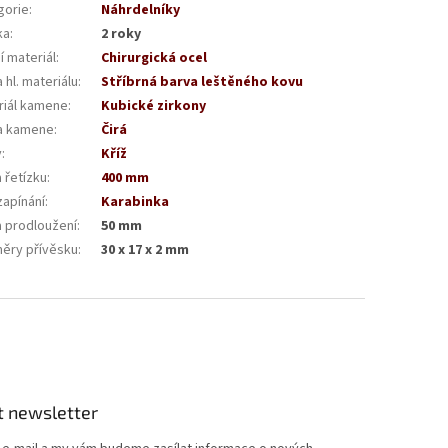
gorie
:
Náhrdelníky
ka
:
2 roky
í materiál
:
Chirurgická ocel
 hl. materiálu
:
Stříbrná barva leštěného kovu
riál kamene
:
Kubické zirkony
a kamene
:
Čirá
v
:
Kříž
 řetízku
:
400 mm
zapínání
:
Karabinka
a prodloužení
:
50 mm
ěry přívěsku
:
30 x 17 x 2 mm
t newsletter