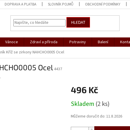
DOPRAVA A PLATBA
SLOVNÍK POJMŮ
OBCHODNÍ PODMÍNKY
HLEDAT
Vánoce
Zdraví a příroda
Potraviny
Balení
Konta
ník Kříž se zirkony NAHCHO0005 Ocel
NAHCHO0005 Ocel
4437
L
496 Kč
Měrná
Skladem
(2 ks)
cena:
Můžeme doručit do:
11.8.2026