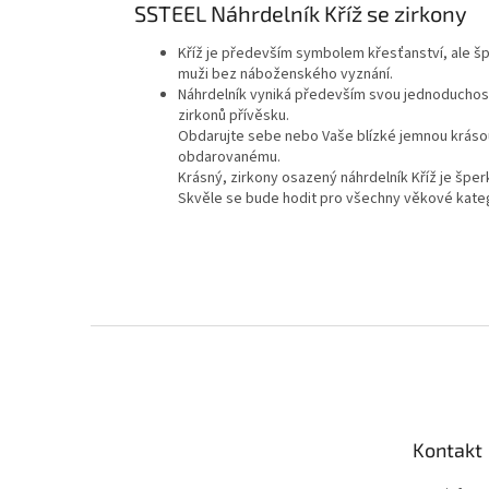
SSTEEL Náhrdelník Kříž se zirkony
Kříž je především symbolem křesťanství, ale špe
muži bez náboženského vyznání.
Náhrdelník vyniká především svou jednoduchostí
zirkonů přívěsku.
Obdarujte sebe nebo Vaše blízké jemnou kráso
obdarovanému.
Krásný, zirkony osazený náhrdelník Kříž je špe
Skvěle se bude hodit pro všechny věkové kate
Z
á
p
a
t
Kontakt
í