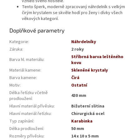
vzhled svého nositele.
Tento šperk, moderně zpracovaný náhrdelník s velkým
čirým krystalem se skvěle hodí pro ženy i dívky všech
věkových kategorií.
Doplňkové parametry
Kategorie
:
Náhrdelníky
Záruka
:
2 roky
Stříbrná barva leštěného
Barva hl. materiálu
:
kovu
Materiál kamene
:
Skleněné krystaly
Barva kamene
:
Čirá
Motiv
:
Ostatní
Délka řetízku včetně
430 mm
prodloužení
:
Hlavní materiál přívěsku
:
Bižuterní slitina
Hlavní materiál řetízku
:
Chirurgická ocel
Typ zapínání
:
Karabinka
Délka prodloužení
:
50 mm
Rozměry přívěsku
:
14 x 10 x 5 mm