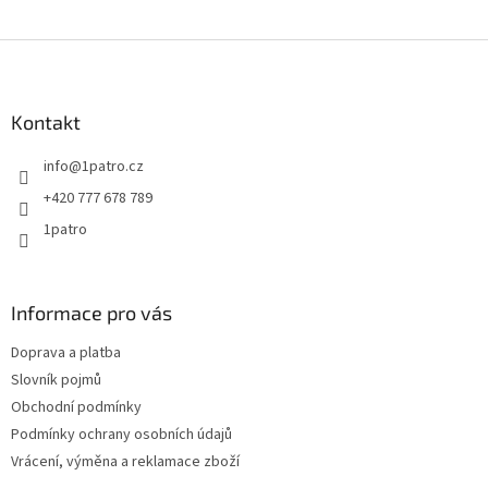
Z
á
p
a
Kontakt
t
info
@
1patro.cz
í
+420 777 678 789
1patro
Informace pro vás
Doprava a platba
Slovník pojmů
Obchodní podmínky
Podmínky ochrany osobních údajů
Vrácení, výměna a reklamace zboží