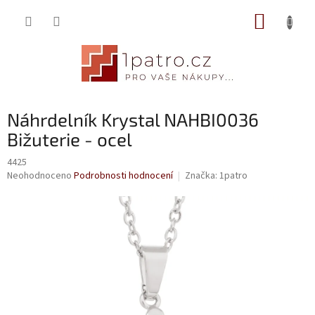
Přejít
NÁKUP
na
obsah
KOŠÍK
Náhrdelník Krystal NAHBI0036
Bižuterie - ocel
4425
Průměrné
Neohodnoceno
Podrobnosti hodnocení
Značka:
1patro
hodnocení
produktu
je
0,0
z
5
hvězdiček.