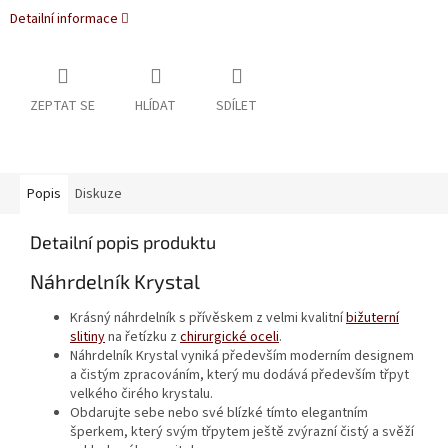
Detailní informace
ZEPTAT SE
HLÍDAT
SDÍLET
Popis
Diskuze
Detailní popis produktu
Náhrdelník Krystal
Krásný náhrdelník s přívěskem z velmi kvalitní
bižuterní
slitiny
na řetízku z
chirurgické oceli
.
Náhrdelník Krystal vyniká především moderním designem
a čistým zpracováním, který mu dodává především třpyt
velkého čirého krystalu.
Obdarujte sebe nebo své blízké tímto elegantním
šperkem, který svým třpytem ještě zvýrazní čistý a svěží