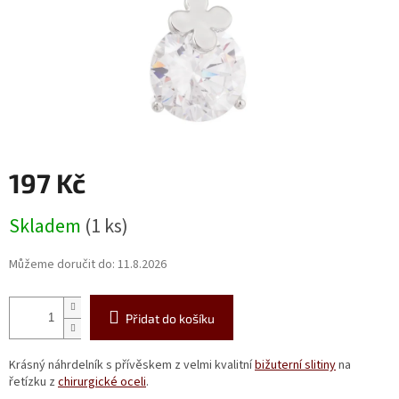
197 Kč
Měrná
Skladem
(1 ks)
cena:
Můžeme doručit do:
11.8.2026
Přidat do košíku
Krásný náhrdelník s přívěskem z velmi kvalitní
bižuterní slitiny
na
řetízku z
chirurgické oceli
.