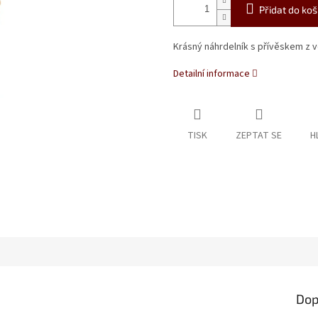
Přidat do koš
Krásný náhrdelník s přívěskem z ve
Detailní informace
TISK
ZEPTAT SE
H
Dop