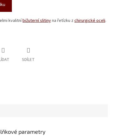
íku
lmi kvalitní
bižuterní slitiny
na řetízku z
chirurgické oceli
.
LÍDAT
SDÍLET
lňkové parametry