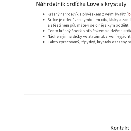
Náhrdelník Srdíčka Love s krystaly
Krásný náhrdelník s přívěskem z velmi kvalitní
b
Srdce je odedávna symbolem citu, lásky a zamilova
a štěstí není půl, máte-li se o něj s kým podělit.
Tento krásný šperk s přívěskem se dvěma srdí
Nádhernými srdíčky ve zlatém zbarvení vyjádříte
Takto zpracovaný, třpytivý, krystaly osazený ná
Z
á
p
a
t
Kontakt
í