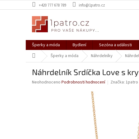
Přejít
+420 777 678 789
info@1patro.cz
na
obsah
Šperky a móda
Bydlení
Sezóna a události
Domů
Šperky a móda
Náhrdelníky
Náhrdel
Náhrdelník Srdíčka Love s kr
Průměrné
Neohodnoceno
Podrobnosti hodnocení
Značka:
1patro
hodnocení
produktu
je
0,0
z
5
hvězdiček.