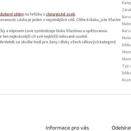
Kate
Záru
ižuterní slitiny
na řetízku z
chirurgické oceli
.
Barva
nosti. Láska je jeden z nejsilnějších citů. Cítíte-li lásku, jste šťastni
Mate
čky a nápisem Love symbolizuje lásku šťastnou a opětovanou.
Barv
 ten nejkrásnější cit své nejbližší milované osobě.
Moti
hrdelník se skvěle hodí pro ženy i dívky všech věkových kategorií.
Délka
Hlavn
Hlavn
Typ 
Délk
Rozm
Informace pro vás
Odebíra