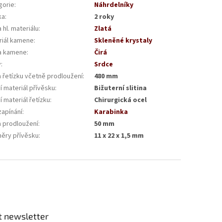
gorie
:
Náhrdelníky
ka
:
2 roky
 hl. materiálu
:
Zlatá
riál kamene
:
Skleněné krystaly
a kamene
:
Čirá
v
:
Srdce
 řetízku včetně prodloužení
:
480 mm
í materiál přívěsku
:
Bižuterní slitina
í materiál řetízku
:
Chirurgická ocel
zapínání
:
Karabinka
a prodloužení
:
50 mm
ěry přívěsku
:
11 x 22 x 1,5 mm
t newsletter