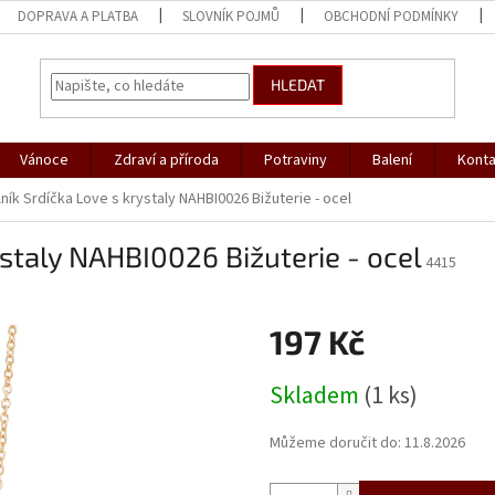
DOPRAVA A PLATBA
SLOVNÍK POJMŮ
OBCHODNÍ PODMÍNKY
HLEDAT
Vánoce
Zdraví a příroda
Potraviny
Balení
Konta
ník Srdíčka Love s krystaly NAHBI0026 Bižuterie - ocel
ystaly NAHBI0026 Bižuterie - ocel
4415
197 Kč
Měrná
Skladem
(1 ks)
cena:
Můžeme doručit do:
11.8.2026