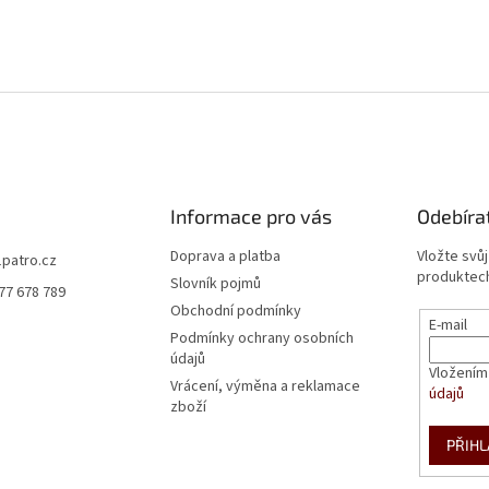
Informace pro vás
Odebíra
Doprava a platba
Vložte svů
1patro.cz
produktech
Slovník pojmů
77 678 789
Obchodní podmínky
E-mail
Podmínky ochrany osobních
údajů
Vložením
Vrácení, výměna a reklamace
údajů
zboží
PŘIHL