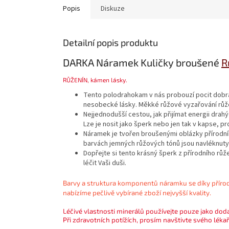
Popis
Diskuze
Detailní popis produktu
DARKA Náramek Kuličky broušené
R
RŮŽENÍN
, kámen lásky.
Tento polodrahokam v nás probouzí pocit dobra, 
nesobecké lásky. Měkké růžové vyzařování růžen
Nejjednodušší cestou, jak přijímat energii drah
Lze je nosit jako šperk nebo jen tak v kapse, pr
Náramek je tvořen broušenými oblázky přírodníh
barvách jemných růžových tónů jsou navléknuty n
Dopřejte si tento krásný šperk z přírodního rů
léčit Vaši duši.
Barvy a struktura komponentů náramku se díky příro
nabízíme pečlivě vybírané zboží nejvyšší kvality.
Léčivé vlastnosti minerálů používejte pouze jako doda
Při zdravotních potížích, prosím navštivte svého lékař