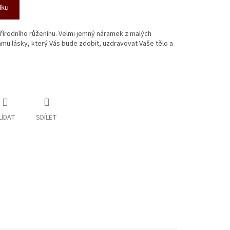
íku
přírodního růženínu. Velmi jemný náramek z malých
mu lásky, který Vás bude zdobit, uzdravovat Vaše tělo a
LÍDAT
SDÍLET