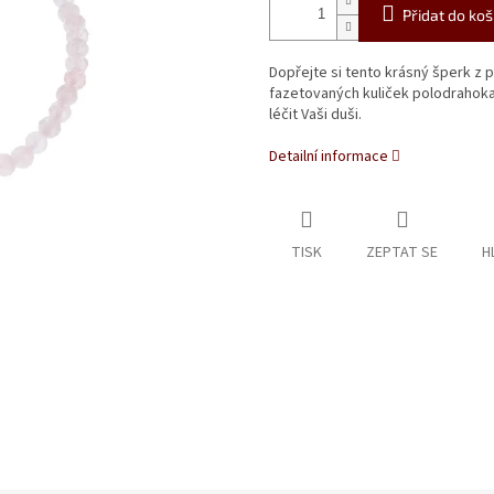
Přidat do koš
Dopřejte si tento krásný šperk z 
fazetovaných kuliček polodrahoka
léčit Vaši duši.
Detailní informace
TISK
ZEPTAT SE
H