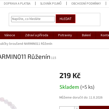
DOPRAVA A PLATBA
SLOVNÍK POJMŮ
OBCHODNÍ PODMÍNKY
HLEDAT
Vánoce
Zdraví a příroda
Potraviny
Balení
Konta
uličky broušené NARMIN011 Růženín
ARMIN011 Růženín
115
219 Kč
Měrná
Skladem
(>5 ks)
cena:
Můžeme doručit do:
11.8.2026