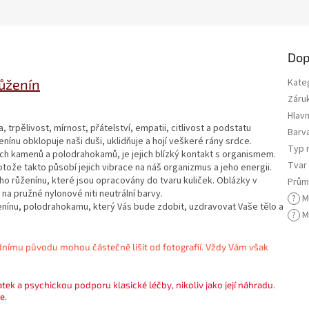
Dop
ůženín
Kate
Záru
Hlavn
trpělivost, mírnost, přátelství, empatii, citlivost a podstatu
Barva
ínu obklopuje naši duši, uklidňuje a hojí veškeré rány srdce.
Typ 
ých kamenů a polodrahokamů, je jejich blízký kontakt s organismem.
Tvar
otože takto působí jejich vibrace na náš organizmus a jeho energii.
o růženínu, které jsou opracovány do tvaru kuliček. Oblázky v
Prům
a pružné nylonové niti neutrální barvy.
?
M
ženínu, polodrahokamu, který Vás bude zdobit, uzdravovat Vaše tělo a
?
M
dnímu původu mohou částečně lišit od fotografií. Vždy Vám však
tek a psychickou podporu klasické léčby, nikoliv jako její náhradu.
e.