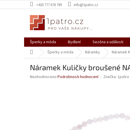
Přejít
+420 777 678 789
info@1patro.cz
na
obsah
Šperky a móda
Bydlení
Sezóna a události
Domů
Šperky a móda
Náramky
Náramek K
Náramek Kuličky broušené N
Průměrné
Neohodnoceno
Podrobnosti hodnocení
Značka:
1patro
hodnocení
produktu
je
0,0
z
5
hvězdiček.