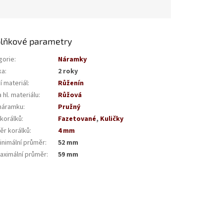
lňkové parametry
gorie
:
Náramky
ka
:
2 roky
í materiál
:
Růženín
 hl. materiálu
:
Růžová
náramku
:
Pružný
 korálků
:
Fazetované
,
Kuličky
ěr korálků
:
4 mm
inimální průměr
:
52 mm
aximální průměr
:
59 mm