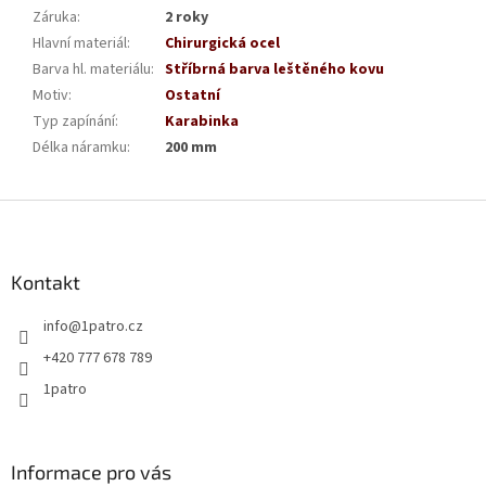
Záruka
:
2 roky
Hlavní materiál
:
Chirurgická ocel
Barva hl. materiálu
:
Stříbrná barva leštěného kovu
Motiv
:
Ostatní
Typ zapínání
:
Karabinka
Délka náramku
:
200 mm
Z
á
p
a
Kontakt
t
info
@
1patro.cz
í
+420 777 678 789
1patro
Informace pro vás