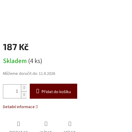
187 Kč
Měrná
Skladem
(4 ks)
cena:
Můžeme doručit do:
11.8.2026
Přidat do košíku
Detailní informace