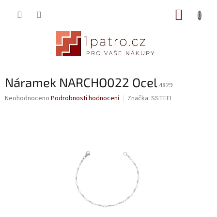
Přejít
NÁKUP
na
obsah
KOŠÍK
Náramek NARCHO022 Ocel
4829
Průměrné
Neohodnoceno
Podrobnosti hodnocení
Značka:
SSTEEL
hodnocení
produktu
je
0,0
z
5
hvězdiček.