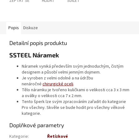
ZEPTAT SE
HLÍDAT
SDÍLET
Popis
Diskuze
Detailní popis produktu
SSTEEL Náramek
Náramek vyniká především svým jednoduchým, čistým
designem a působí velmi jemným dojmem.
Je vyroben z velmi odolné a na údržbu
nenáročné
chirurgické oceli
.
Tělo náramku je tvořeno kuličkami o velikosti cca 3 x 3 mm
a oválky o velikosti cca 7 x 2 mm.
Tento šperk lze svým zpracováním zařadit do kategorie
Pro všechny. Skvěle se bude hodit pro všechny věkové
kategorie.
Doplňkové parametry
Kategorie
:
Řetízkové