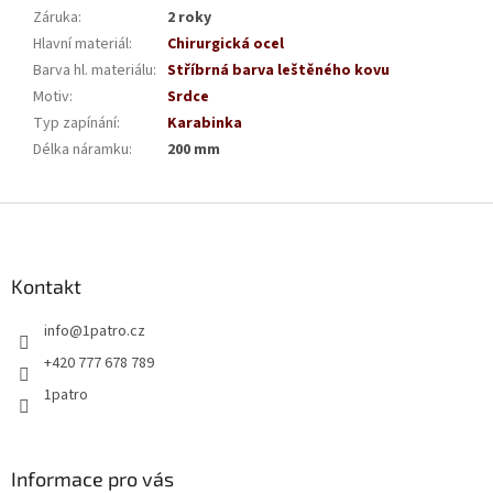
Záruka
:
2 roky
Hlavní materiál
:
Chirurgická ocel
Barva hl. materiálu
:
Stříbrná barva leštěného kovu
Motiv
:
Srdce
Typ zapínání
:
Karabinka
Délka náramku
:
200 mm
Z
á
p
a
Kontakt
t
info
@
1patro.cz
í
+420 777 678 789
1patro
Informace pro vás