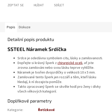
ZEPTAT SE
HLÍDAT
SDÍLET
Popis
Diskuze
Detailní popis produktu
SSTEEL Náramek Srdíčka
Srdce je odedávna symbolem citu, lásky a zamilovanosti.
Dopřejte si krásný šperk z
chirurgické oceli
, ať jste
zrovna zamilováni nebo svou lásku teprve vyhlížíte.
Náramek je tvořen dvojsrdíčky o velikosti 10 x 5 mm.
Zamilované tento šperk jen rozzáří a těm, kteří lásku
hledají, k ní dozajista pomůže.
Takto zpracovaný šperk se skvěle hodí pro ženy i dívky
všech věkových kategorií.
Doplňkové parametry
Kategorie
:
Řetízkové