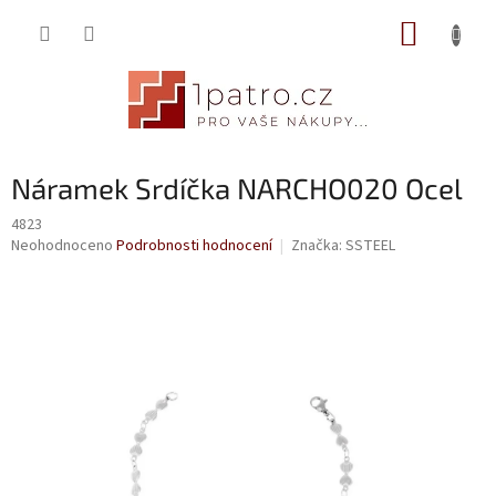
Přejít
NÁKUP
na
obsah
KOŠÍK
Náramek Srdíčka NARCHO020 Ocel
4823
Průměrné
Neohodnoceno
Podrobnosti hodnocení
Značka:
SSTEEL
hodnocení
produktu
je
0,0
z
5
hvězdiček.