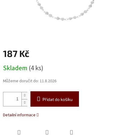
187 Kč
Měrná
Skladem
(4 ks)
cena:
Můžeme doručit do:
11.8.2026
Přidat do košíku
Detailní informace