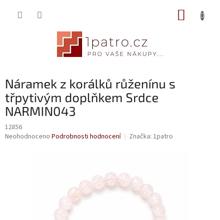
Přejít
NÁKUP
na
obsah
KOŠÍK
Náramek z korálků růženínu s
třpytivým doplňkem Srdce
NARMIN043
12856
Průměrné
Neohodnoceno
Podrobnosti hodnocení
Značka:
1patro
hodnocení
produktu
je
0,0
z
5
hvězdiček.