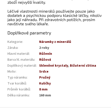
zboží nejvyšší kvality.
Léčivé vlastnosti minerálů používejte pouze jako
dodatek a psychickou podporu klasické léčby, nikoliv
jako její náhradu. Při zdravotních potížích, prosím
navštivte svého lékaře.
Doplňkové parametry
Kategorie
:
Náramky z minerálů
Záruka
:
2 roky
Hlavní materiál
:
Růženín
Barva hl. materiálu
:
Růžová
Doplňkový materiál
:
Skleněné krystaly
,
Bižuterní slitina
Motiv
:
Srdce
Typ náramku
:
Pružný
Tvar korálků
:
Kuličky
Průměr korálků
:
8 mm
Délka náramku
:
160 mm
Z