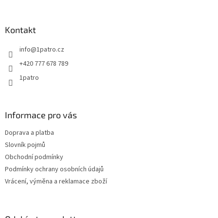
á
p
a
Kontakt
t
info
@
1patro.cz
í
+420 777 678 789
1patro
Informace pro vás
Doprava a platba
Slovník pojmů
Obchodní podmínky
Podmínky ochrany osobních údajů
Vrácení, výměna a reklamace zboží