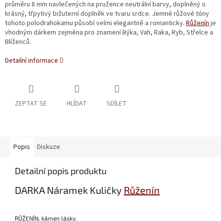
průměru 8 mm navlečených na pružence neutrální barvy, doplněný o
krásný, třpytivý bižuterní doplněk ve tvaru srdce. Jemné růžové tóny
tohoto polodrahokamu působí velmi elegantně a romanticky.
Růženín
je
vhodným dárkem zejména pro znamení Býka, Vah, Raka, Ryb, Střelce a
Blíženců.
Detailní informace
ZEPTAT SE
HLÍDAT
SDÍLET
Popis
Diskuze
Detailní popis produktu
DARKA Náramek Kuličky
Růženín
RŮŽENÍN
, kámen lásky.