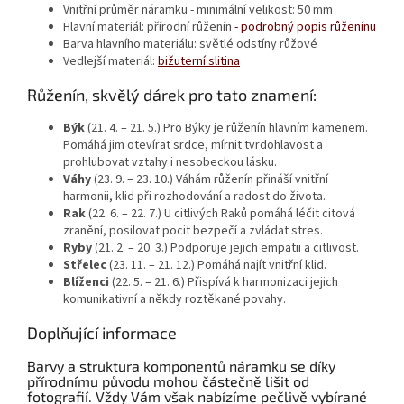
Vnitřní průměr náramku - minimální velikost:
50 mm
Hlavní materiál:
přírodní růženín
-
podrobný popis růženínu
Barva hlavního materiálu:
světlé odstíny růžové
Vedlejší materiál:
bižuterní slitina
Růženín, skvělý dárek pro tato znamení:
Býk
(21. 4. – 21. 5.) Pro Býky je růženín hlavním kamenem.
Pomáhá jim otevírat srdce, mírnit tvrdohlavost a
prohlubovat vztahy i nesobeckou lásku.
Váhy
(23. 9. – 23. 10.) Váhám růženín přináší vnitřní
harmonii, klid při rozhodování a radost do života.
Rak
(22. 6. – 22. 7.) U citlivých Raků pomáhá léčit citová
zranění, posilovat pocit bezpečí a zvládat stres.
Ryby
(21. 2. – 20. 3.) Podporuje jejich empatii a citlivost.
Střelec
(23. 11. – 21. 12.) Pomáhá najít vnitřní klid.
Blíženci
(22. 5. – 21. 6.) Přispívá k harmonizaci jejich
komunikativní a někdy roztěkané povahy.
Doplňující informace
Barvy a struktura komponentů náramku se díky
přírodnímu původu mohou částečně lišit od
fotografií. Vždy Vám však nabízíme pečlivě vybírané