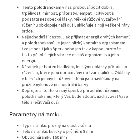
Tento polodrahokam v nás probouzí pocit dobra,
trpělivost, mírnost, přátelství, empatii, citlivost a
podstatu nesobecké lásky. Měkké růžové vyzařování
růženínu obklopuje naši duši, uklidňuje a hojí veškeré rány
srdce.
Nejjednodušší cestou, jak přijímat energii drahých kamenů
a polodrahokamů, je jejich blízký kontakt s organismem.
Lze je nosit jako šperk nebo jen tak v kapse, protože
takto působí jejich vibrace na náš organizmus a jeho
energii.
Náramek je tvořen hladkými, lesklými oblázky přírodního
růženínu, které jsou opracovány do tvaru kuliček. Oblázky
v barvách jemných růžových tónů jsou navléknuty na
pružné nylonové niti neutrální barvy.
Dopřejte si tento krásný šperk z přírodního růženínu,
polodrahokamu, který Vás bude zdobit, uzdravovat Vaše
tělo a léčit Vaši duši.
Parametry náramku:
Typ náramku:
pružný na elastické niti
Tělo náramku:
kuličky o průměru 8 mm
Obvod náramku 160 mm