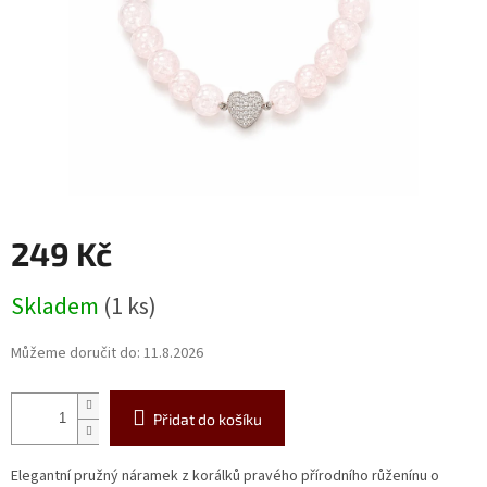
249 Kč
Měrná
Skladem
(1 ks)
cena:
Můžeme doručit do:
11.8.2026
Přidat do košíku
Elegantní pružný náramek z korálků pravého přírodního růženínu o