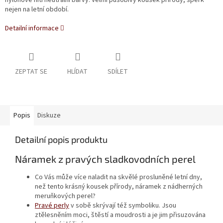
nylonové niti neutrální barvy. Velmi působivý kousek přírody, šperk
nejen na letní období.
Detailní informace
ZEPTAT SE
HLÍDAT
SDÍLET
Popis
Diskuze
Detailní popis produktu
Náramek z pravých sladkovodních perel
Co Vás může více naladit na skvělé prosluněné letní dny,
než tento krásný kousek přírody, náramek z nádherných
meruňkových perel?
Pravé perly
v sobě skrývají též symboliku. Jsou
ztělesněním moci, štěstí a moudrosti a je jim přisuzována