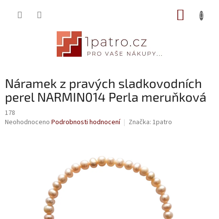
Přejít
NÁKUP
na
obsah
KOŠÍK
Náramek z pravých sladkovodních
perel NARMIN014 Perla meruňková
178
Průměrné
Neohodnoceno
Podrobnosti hodnocení
Značka:
1patro
hodnocení
produktu
je
0,0
z
5
hvězdiček.