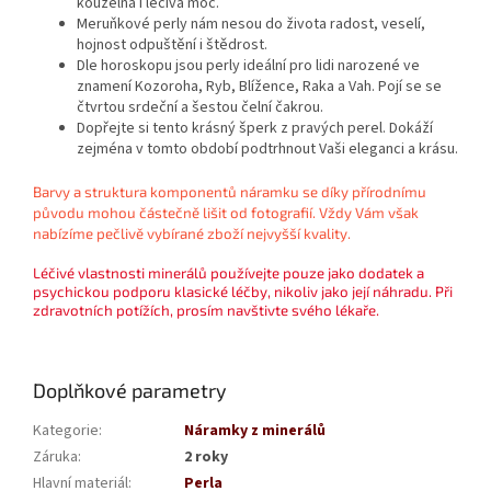
kouzelná i léčivá moc.
Meruňkové perly nám nesou do života radost, veselí,
hojnost odpuštění i štědrost.
Dle horoskopu jsou perly ideální pro lidi narozené ve
znamení Kozoroha, Ryb, Blížence, Raka a Vah. Pojí se se
čtvrtou srdeční a šestou čelní čakrou.
Dopřejte si tento krásný šperk z pravých perel. Dokáží
zejména v tomto období podtrhnout Vaši eleganci a krásu.
Barvy a struktura komponentů náramku se díky přírodnímu
původu mohou částečně lišit od fotografií. Vždy Vám však
nabízíme pečlivě vybírané zboží nejvyšší kvality.
Léčivé vlastnosti minerálů používejte pouze jako dodatek a
psychickou podporu klasické léčby, nikoliv jako její náhradu. Při
zdravotních potížích, prosím navštivte svého lékaře.
Doplňkové parametry
Kategorie
:
Náramky z minerálů
Záruka
:
2 roky
Hlavní materiál
:
Perla