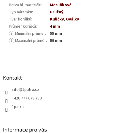
Barva hl. materiálu
:
Meruňková
Typ náramku
:
Pružný
Tvar korálků
:
Kuličky
,
Oválky
Průměr korálků
:
4 mm
?
Minimální průměr
:
55 mm
?
Maximální průměr
:
59 mm
Z
á
p
a
Kontakt
t
info
@
1patro.cz
í
+420 777 678 789
1patro
Informace pro vás