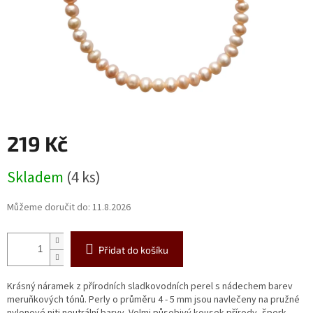
219 Kč
Měrná
Skladem
(4 ks)
cena:
Můžeme doručit do:
11.8.2026
Přidat do košíku
Krásný náramek z přírodních sladkovodních perel s nádechem barev
meruňkových tónů. Perly o průměru 4 - 5 mm jsou navlečeny na pružné