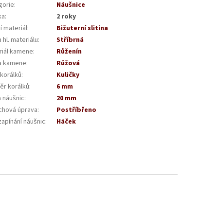
gorie
:
Náušnice
ka
:
2 roky
í materiál
:
Bižuterní slitina
 hl. materiálu
:
Stříbrná
riál kamene
:
Růženín
a kamene
:
Růžová
 korálků
:
Kuličky
ěr korálků
:
6 mm
a náušnic
:
20 mm
chová úprava
:
Postříbřeno
zapínání náušnic
:
Háček