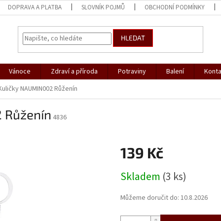
DOPRAVA A PLATBA
SLOVNÍK POJMŮ
OBCHODNÍ PODMÍNKY
HLEDAT
Vánoce
Zdraví a příroda
Potraviny
Balení
Konta
Kuličky NAUMIN002 Růženín
 Růženín
4836
139 Kč
Měrná
Skladem
(3 ks)
cena:
Můžeme doručit do:
10.8.2026