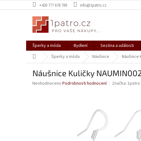
Přejít
+420 777 678 789
info@1patro.cz
na
obsah
Šperky a móda
Bydlení
Sezóna a události
Domů
Šperky a móda
Náušnice
Náušnice 
Náušnice Kuličky NAUMIN002
Průměrné
Neohodnoceno
Podrobnosti hodnocení
Značka:
1patro
hodnocení
produktu
je
0,0
z
5
hvězdiček.