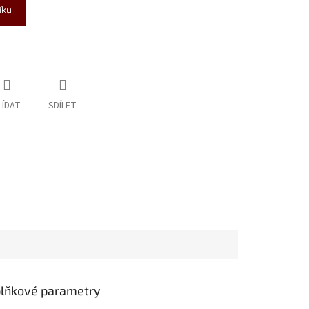
íku
LÍDAT
SDÍLET
lňkové parametry