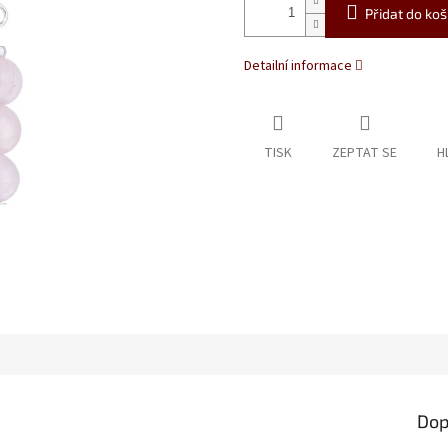
Přidat do koš
Detailní informace
TISK
ZEPTAT SE
H
Dop