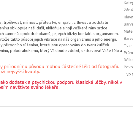
Kate
Záru
Hlavn
trpělivost, mírnost, přátelství, empatii, citlivost a podstatu
Barva
ínu obklopuje naši duši, uklidňuje a hojí veškeré rány srdce.
Mate
ých kamenů a polodrahokamů, je jejich blízký kontakt s organismem.
Barv
otože takto působí jejich vibrace na náš organizmus a jeho energii.
y přírodního růženínu, které jsou opracovány do tvaru kuliček.
Tvar
ženínu, polodrahokamu, který Vás bude zdobit, uzdravovat Vaše tělo a
Prům
Délk
y přírodnímu původu mohou částečně lišit od fotografií.
Povr
í nejvyšší kvality.
Typ 
jako dodatek a psychickou podporu klasické léčby, nikoliv
rosím navštivte svého lékaře.