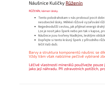
Náušnice Kuličky
Růženín
RŮŽENÍN
, kámen lásky.
Tento polodrahokam v nás probouzí pocit dobra, 
nesobecké lásky. Měkké růžové vyzařování růžen
Nejjednodušší cestou, jak přijímat energii drah
Lze je nosit jako šperk nebo jen tak v kapse, pr
Náušnice jsou tvořeny hladkými, lesklými oblázk
Dopřejte si tento krásný šperk z přírodního rů
léčit Vaši duši.
Barvy a struktura komponentů náušnic se dík
Vždy Vám však nabízíme pečlivě vybírané zbož
Léčivé vlastnosti minerálů používejte pouze 
jako její náhradu. Při zdravotních potížích, p
Z
á
p
a