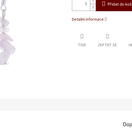
Přidat do koš
Detailní informace
TISK
ZEPTAT SE
H
Dop