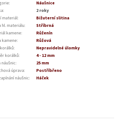
gorie
:
Náušnice
ka
:
2 roky
í materiál
:
Bižuterní slitina
 hl. materiálu
:
Stříbrná
riál kamene
:
Růženín
a kamene
:
Růžová
 korálků
:
Nepravidelné úlomky
ěr korálků
:
4 - 12 mm
a náušnic
:
25 mm
chová úprava
:
Postříbřeno
zapínání náušnic
:
Háček