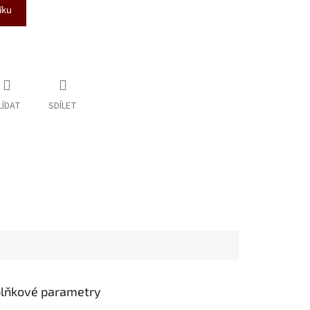
íku
LÍDAT
SDÍLET
lňkové parametry