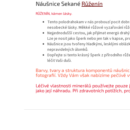
Náušnice Sekané
Růženín
RŮŽENÍN
, kámen lásky.
Tento polodrahokam v nás probouzí pocit dobra, 
nesobecké lásky. Měkké růžové vyzařování růžen
Nejjednodušší cestou, jak přijímat energii drah
Lze je nosit jako šperk nebo jen tak v kapse, pr
Náušnice jsou tvořeny hladkými, lesklými obláz
nepravidelných úlomků.
Dopřejte si tento krásný šperk z přírodního rů
léčit Vaši duši.
Barvy, tvary a struktura komponentů náušnic
fotografií. Vždy Vám však nabízíme pečlivě vy
Léčivé vlastnosti minerálů používejte pouze 
jako její náhradu. Při zdravotních potížích, p
Z
á
p