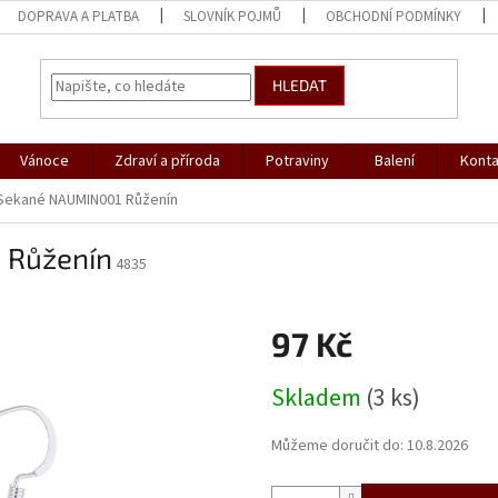
DOPRAVA A PLATBA
SLOVNÍK POJMŮ
OBCHODNÍ PODMÍNKY
HLEDAT
Vánoce
Zdraví a příroda
Potraviny
Balení
Konta
Sekané NAUMIN001 Růženín
 Růženín
4835
97 Kč
Měrná
Skladem
(3 ks)
cena:
Můžeme doručit do:
10.8.2026