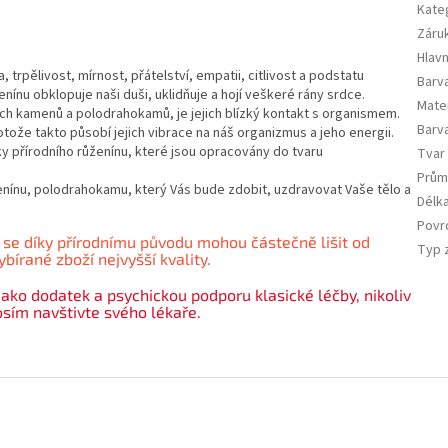
Kate
Záru
Hlavn
trpělivost, mírnost, přátelství, empatii, citlivost a podstatu
Barva
ínu obklopuje naši duši, uklidňuje a hojí veškeré rány srdce.
Mate
ých kamenů a polodrahokamů, je jejich blízký kontakt s organismem.
Barv
otože takto působí jejich vibrace na náš organizmus a jeho energii.
ky přírodního růženínu, které jsou opracovány do tvaru
Tvar
Prům
ženínu, polodrahokamu, který Vás bude zdobit, uzdravovat Vaše tělo a
Délk
Povr
 se díky přírodnímu původu mohou částečně lišit od
Typ 
bírané zboží nejvyšší kvality.
jako dodatek a psychickou podporu klasické léčby, nikoliv
rosím navštivte svého lékaře.