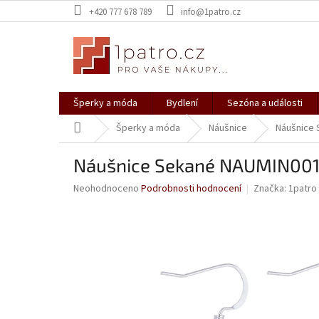
Přejít
+420 777 678 789
info@1patro.cz
na
obsah
Šperky a móda
Bydlení
Sezóna a události
Domů
Šperky a móda
Náušnice
Náušnice 
Náušnice Sekané NAUMIN001
Průměrné
Neohodnoceno
Podrobnosti hodnocení
Značka:
1patro
hodnocení
produktu
je
0,0
z
5
hvězdiček.